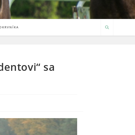
OKRVNÍKA
dentovi“ sa