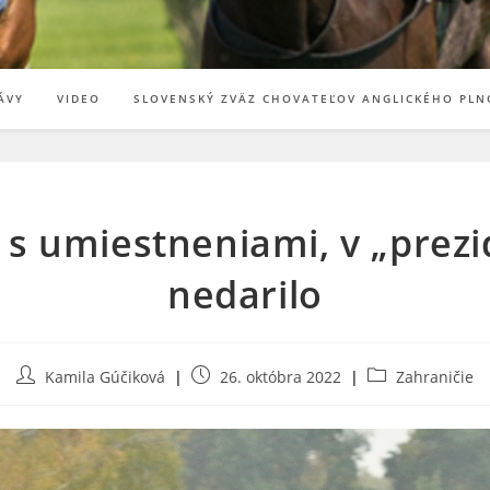
ÁVY
VIDEO
SLOVENSKÝ ZVÄZ CHOVATEĽOV ANGLICKÉHO PLN
 s umiestneniami, v „prezi
nedarilo
Post
Post
Post
Kamila Gúčiková
26. októbra 2022
Zahraničie
author:
published:
category: