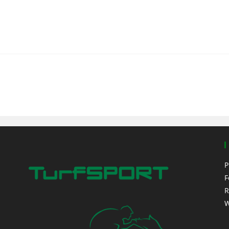
P
F
R
W