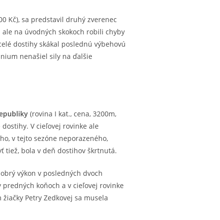
00 Kč), sa predstavil druhý zverenec
a ale na úvodných skokoch robili chyby
 celé dostihy skákal poslednú výbehovú
nium nenašiel sily na ďalšie
republiky
(rovina I kat., cena, 3200m,
dostihy. V cieľovej rovinke ale
ho, v tejto sezóne neporazeného,
 tiež, bola v deň dostihov škrtnutá.
a dobrý výkon v posledných dvoch
v predných koňoch a v cieľovej rovinke
 žiačky Petry Zedkovej sa musela