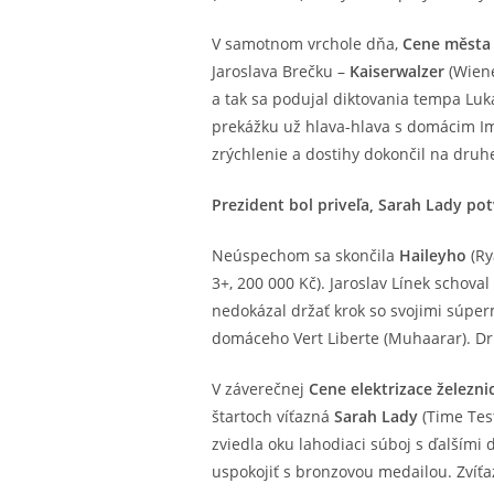
V samotnom vrchole dňa,
Cene města
Jaroslava Brečku –
Kaiserwalzer
(Wiene
a tak sa podujal diktovania tempa Luk
prekážku už hlava-hlava s domácim Imp
zrýchlenie a dostihy dokončil na druh
Prezident bol priveľa, Sarah Lady po
Neúspechom sa skončila
Haileyho
(Ry
3+, 200 000 Kč). Jaroslav Línek schova
nedokázal držať krok so svojimi súper
domáceho Vert Liberte (Muhaarar). Druh
V záverečnej
Cene elektrizace železni
štartoch víťazná
Sarah Lady
(Time Tes
zviedla oku lahodiaci súboj s ďalšími
uspokojiť s bronzovou medailou. Zvíť