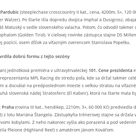
 Pardubic
(steeplechase crosscountry II kat., cena, 4200m, 5+, 120 0
r Walzer). Po štarte išla dopredu dvojica Imphal a Dusigrosz, obaj
áš Matuský v sedle slovenského valacha. Potom, čo odvodil takmer
halom (Golden Tirol). V cieľovej rovinke zástupca stajne DS Millen
ej pozícii, osem dĺžok za víťazným zverencom Stanislava Popelku.
tvrdila dobrú formu z tejto sezóny
an) jednotková premiéra v ultravytrvaleckej
101. Cene prezidenta 
l reprezentanta MPL Racing do stredu poľa, kde sa držal takmer celé 
mi a docválal na predposlednom mieste s veľkou stratou na víťazné
á slovenská nádej Stratosferic (El Kabeir), ktorá na štarte mala byť
c Praha
(rovina III kat., hendikep, 2210m, 3+, 60 000 Kč) predviedl
t) z lotu Mariána Štangela. Zástupkyňa trénerovej stajne sa držala 
 dvomi kobylami. Z neho nakoniec vyšla ako porazená a pod vedením
azila Pleione (Highland Reel) s amatérom Jánom Kovářom.