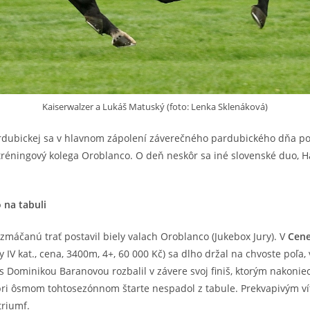
Kaiserwalzer a Lukáš Matuský (foto: Lenka Sklenáková)
pardubickej sa v hlavnom zápolení záverečného pardubického dňa po
réningový kolega Oroblanco. O deň neskôr sa iné slovenské duo, Ha
 na tabuli
máčanú trať postavil biely valach Oroblanco (Jukebox Jury). V
Cene
IV kat., cena, 3400m, 4+, 60 000 Kč) sa dlho držal na chvoste poľa, 
s Dominikou Baranovou rozbalil v závere svoj finiš, ktorým nakoniec
pri ôsmom tohtosezónnom štarte nespadol z tabule. Prekvapivým víť
triumf.