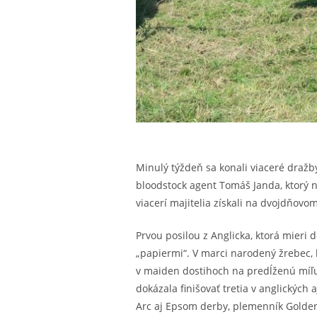
Minulý týždeň sa konali viaceré dražb
bloodstock agent Tomáš Janda, ktorý n
viacerí majitelia získali na dvojdňov
Prvou posilou z Anglicka, ktorá mieri 
„papiermi“. V marci narodený žrebec, 
v maiden dostihoch na predĺženú míľu.
dokázala finišovať tretia v anglických
Arc aj Epsom derby, plemenník Golden