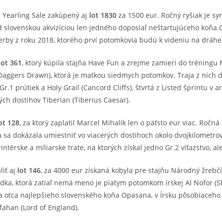
 Yearling Sale zakúpený aj
lot 1830
za 1500 eur. Ročný ryšiak je sy
d slovenskou akvizíciou len jedného doposiaľ neštartujúceho koňa
rby z roku 2018, ktorého prví potomkovia budú k videniu na dráh
lot 361
, ktorý kúpila stajňa Have Fun a zrejme zamieri do tréningu
Daggers Drawn), ktorá je matkou siedmych potomkov. Traja z nich do
Gr.1 prútiek a Holy Grail (Cancord Cliffs), štvrtá z Listed šprintu 
ých dostihov Tiberian (Tiberius Caesar).
ot 128
, za ktorý zaplatil Marcel Mihalík len o päťsto eur viac. Ro
á sa dokázala umiestniť vo viacerých dostihoch okolo dvojkilometrov
ntérske a míliarske trate, na ktorých získal jedno Gr.2 víťazstvo, al
iť aj
lot 146
, za 4000 eur získaná kobyla pre stajňu Národný žreb
dka, ktorá zatiaľ nemá meno je piatym potomkom írskej Al Nofor (S
 otca najlepšieho slovenského koňa Opasana, v Írsku pôsobiaceho
fahan (Lord of England).