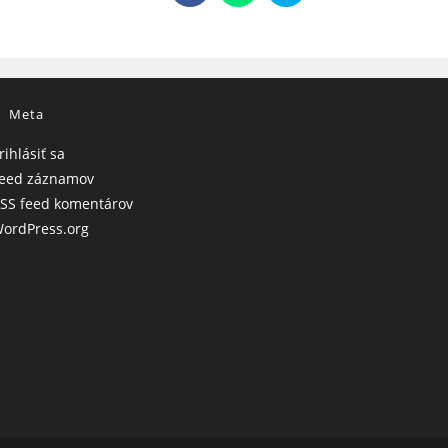
in
in
in
a
a
a
new
new
new
window
window
window
Meta
rihlásiť sa
eed záznamov
SS feed komentárov
ordPress.org