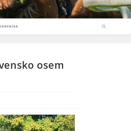
OKRVNÍKA
lovensko osem