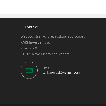
THIS
CONTENT
Kontakt
Webovú stránku prevádzkuje spoločnosť
KMG Invest s. r. o.
Kmeťova 9
915 01 Nové Mesto nad Váhom
Email:
Opens
turfsport.sk@gmail.com
in
your
application