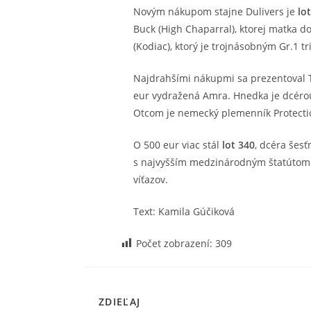
Novým nákupom stajne Dulivers je
lo
Buck (High Chaparral), ktorej matka d
(Kodiac), ktorý je trojnásobným Gr.1 tr
Najdrahšími nákupmi sa prezentoval Tib
eur vydražená Amra. Hnedka je dcérou 
Otcom je nemecký plemenník Protection
O 500 eur viac stál
lot 340
, dcéra šes
s najvyšším medzinárodným štatútom. V
víťazov.
Text: Kamila Gúčiková
Počet zobrazení:
309
SHARE
ZDIEĽAJ