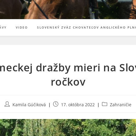
ÁVY
VIDEO
SLOVENSKÝ ZVÄZ CHOVATEĽOV ANGLICKÉHO PLN
emeckej dražby mieri na S
ročkov
Post
Post
Post
Kamila Gúčiková
17. októbra 2022
Zahraničie
author:
published:
category: