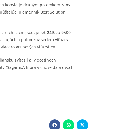
vaná kobyla je druhým potomkom Niny
ipúšťajúci plemenník Best Solution
z nich, lacnejšou, je
lot 249
, za 9500
tartujúcich potomkov sedem víťazov.
viacero grupových víťazstiev.
ansku zvíťazil aj v dostihoch
ty (Sagamix), ktorá v chove dala dvoch
Opens
Opens
Opens