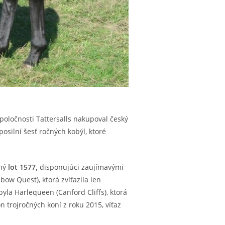
poločnosti Tattersalls nakupoval český
osilní šesť ročných kobýl, ktoré
ený
lot 1577,
disponujúci zaujímavými
ow Quest), ktorá zvíťazila len
yla Harlequeen (Canford Cliffs), ktorá
n trojročných koní z roku 2015, víťaz