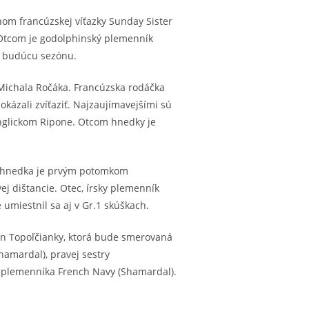
nom francúzskej víťazky Sunday Sister
.Otcom je godolphinský plemenník
e budúcu sezónu.
 Michala Ročáka. Francúzska rodáčka
kázali zvíťaziť. Najzaujímavejšími sú
v anglickom Ripone. Otcom hnedky je
čná hnedka je prvým potomkom
ej dištancie. Otec, írsky plemenník
e umiestnil sa aj v Gr.1 skúškach.
čín Topoľčianky, ktorá bude smerovaná
hamardal), pravej sestry
 plemenníka French Navy (Shamardal).