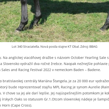
Lot 340 Straciatella. Nová posila stajne KT Obal. Zdroj: BBAG
y. Na anglickej viacdňovej dražbe s názvom October Yearling Sale s
a Slovensko vydražil dva ročné žrebce. Naopak nežnejšie pohlavie p
om Sales and Racing Festival 2022 v nemeckom Baden – Badene.
do bratislavskej centrály Mariána Štangela, je za 20 000 eur vydraž
ktorý bude reprezentovať stajňu MPL Racing je synom Aurelie (Rainb
 V chove sa jej ale darí lepšie. Jej najúspešnejším potomkom je kob
 aj írskych Oaks so statusom Gr.1.Otcom slovenskej nádeje je šampió
 Horn (Cape Cross).