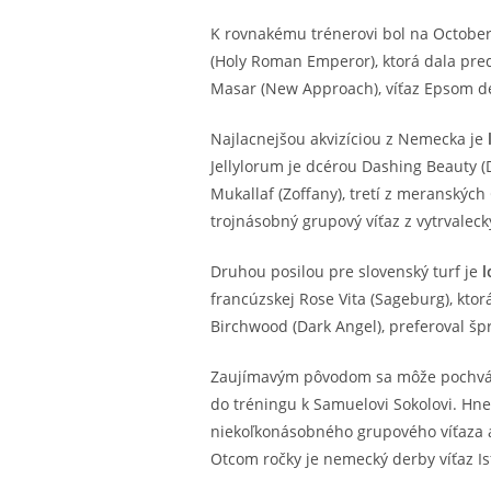
K rovnakému trénerovi bol na October
(Holy Roman Emperor), ktorá dala pre
Masar (New Approach), víťaz Epsom de
Najlacnejšou akvizíciou z Nemecka je
Jellylorum je dcérou Dashing Beauty (
Mukallaf (Zoffany), tretí z meranských 
trojnásobný grupový víťaz z vytrvaleck
Druhou posilou pre slovenský turf je
l
francúzskej Rose Vita (Sageburg), ktor
Birchwood (Dark Angel), preferoval špri
Zaujímavým pôvodom sa môže pochvál
do tréningu k Samuelovi Sokolovi. Hne
niekoľkonásobného grupového víťaza a
Otcom ročky je nemecký derby víťaz Is