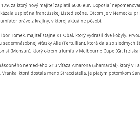
t 179
, za ktorý nový majiteľ zaplatil 6000 eur. Doposiaľ nepomeno
okázala uspieť na francúzskej Listed scéne. Otcom je v Nemecku pr
iumfátor práve z krajiny, v ktorej aktuálne pôsobí.
or Tomek, majiteľ stajne KT Obal, ktorý vydražil dve kobyly. Prvou 
sedemnásobnej víťazky Alie (Tertullian), ktorá dala zo siedmych š
ist (Monsun), ktorý okrem triumfu v Melbourne Cupe (Gr.1) získal 
ťnásobného nemeckého Gr.3 víťaza Amarona (Shamardal), ktorý v Tali
ranka, ktorá dostala meno Stracciatella, je piatym potomkom Sani