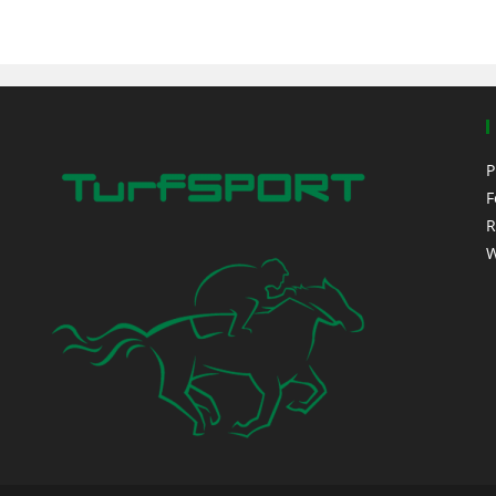
P
F
R
W