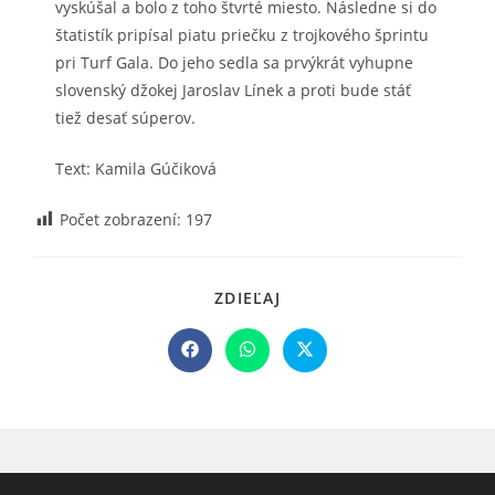
vyskúšal a bolo z toho štvrté miesto. Následne si do
štatistík pripísal piatu priečku z trojkového šprintu
pri Turf Gala. Do jeho sedla sa prvýkrát vyhupne
slovenský džokej Jaroslav Línek a proti bude stáť
tiež desať súperov.
Text: Kamila Gúčiková
Počet zobrazení:
197
SHARE
ZDIEĽAJ
THIS
CONTENT
Opens
Opens
Opens
in
in
in
a
a
a
new
new
new
window
window
window