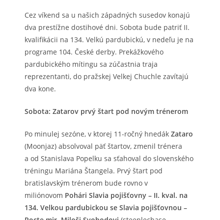
Cez víkend sa u našich západných susedov konajú
dva prestížne dostihové dni. Sobota bude patriť II.
kvalifikácii na 134. Velkú pardubickú, v nedeľu je na
programe 104. České derby. Prekážkového
pardubického mítingu sa zúčastnia traja
reprezentanti, do pražskej Velkej Chuchle zavítajú
dva kone.
Sobota: Zatarov prvý štart pod novým trénerom
Po minulej sezóne, v ktorej 11-ročný hnedák
Zataro
(Moonjaz) absolvoval päť štartov, zmenil trénera
a od Stanislava Popelku sa sťahoval do slovenského
tréningu Mariána Štangela. Prvý štart pod
bratislavským trénerom bude rovno v
miliónovom
Pohári Slavia pojišťovny – II. kval. na
134. Velkou pardubickou se Slavia pojišťovnou –
Pocte mjr. Miloši Svobodovi
(steeplechase