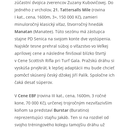
zúčastní dvojica zverencov Zuzany Kubovičovej. Do
jedného z vrcholov,
21. Tattersalls Mile
(rovina
I kat., cena, 1600m, 3+, 150 000 Kč), zamieri
minuloročný klasický víťaz, štvorročný hnedák
Manatan
(Manatee). Túto sezónu má zástupca
stajne PD Senica na svojom konte dve vystúpenia.
Najskôr tesne prehral súboj o víťazstvo vo Veľkej
aprílovej cene a následne finišoval blízko štvrtý
v Cene Scottish Rifla pri Turf Gala. Pražskú dráhu si
vyskúša prvýkrát, k lepšej adaptácii mu bude chcieť
pomôcť skúsený český džokej Jiří Palík. Spoločne ich
čaká desať súperov.
V
Cene EBF
(rovina III kat., cena, 1600m, 3 ročné
kone, 70 000 Kč), určenej trojročným nezvíťazivším
koňom sa predstaví
Burstar
(Buratino)
reprezentujúci stajňu Jakáb. Ten si na rozdiel od
svojho tréningového kolegu tamojšiu dráhu už