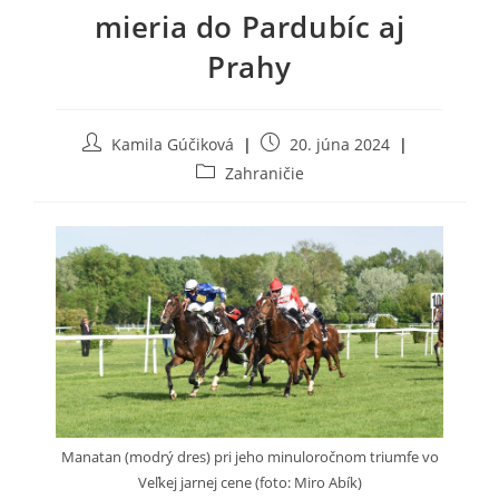
mieria do Pardubíc aj
Prahy
Post
Post
Kamila Gúčiková
20. júna 2024
author:
published:
Post
Zahraničie
category:
Manatan (modrý dres) pri jeho minuloročnom triumfe vo
Veľkej jarnej cene (foto: Miro Abík)