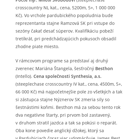
crosscountry NL kat., cena, 5200m, 5+, 1 000 000
Kč). Vo vrchole pardubického popoludnia bude
reprezentanta stajne Ramzová SK pri vstupe do
sezóny čakať desať súperov. Kvalifikáciu pobeží
tretíkrát, pri predchádzajúcich pokusoch obsadil
zhodne piate miesto.
V rámcovom programe sa predstaví aj druhý
zverenec Mariána Štangela, šesťročný
Besthon
(Intello).
Cena společnosti Synthesia, a.s.
(steeplechase crosscountry IV kat., cena, 4500m, 5+,
66 000 Kč) má najpočetnejšie pole zo všetkých a tak
si zástupca stajne Nýznerov SK zmeria sily so
šestnástimi koňmi. Besthon má za sebou tento rok
dva negatívne štarty, pri prvom bol zastavený,
v druhom stratil jazdca a tak sa pokúsi o reparát.
Oba kone povedie anglický džokej, ktorý sa
v Pardubiciach čoraz viac udomácňuje, James Best.