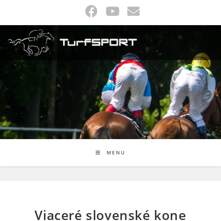
Skip
to
content
MENU
Viaceré slovenské kone