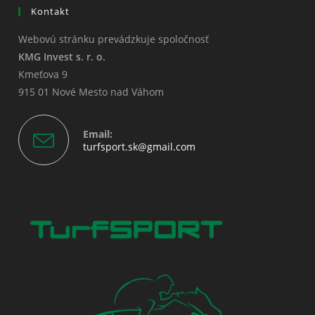
Kontakt
Webovú stránku prevádzkuje spoločnosť
KMG Invest s. r. o.
Kmeťova 9
915 01 Nové Mesto nad Váhom
Email:
Opens
turfsport.sk@gmail.com
in
your
application