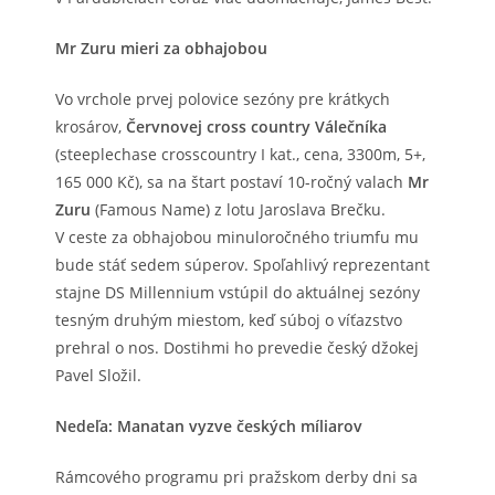
Mr Zuru mieri za obhajobou
Vo vrchole prvej polovice sezóny pre krátkych
krosárov,
Červnovej cross country Válečníka
(steeplechase crosscountry I kat., cena, 3300m, 5+,
165 000 Kč), sa na štart postaví 10-ročný valach
Mr
Zuru
(Famous Name) z lotu Jaroslava Brečku.
V ceste za obhajobou minuloročného triumfu mu
bude stáť sedem súperov. Spoľahlivý reprezentant
stajne DS Millennium vstúpil do aktuálnej sezóny
tesným druhým miestom, keď súboj o víťazstvo
prehral o nos. Dostihmi ho prevedie český džokej
Pavel Složil.
Nedeľa: Manatan vyzve českých míliarov
Rámcového programu pri pražskom derby dni sa