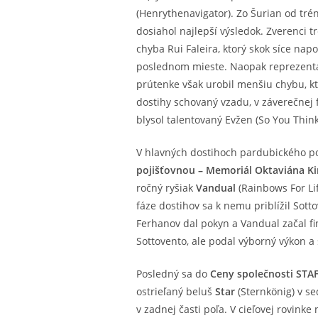
(Henrythenavigator). Zo Šurian od tré
dosiahol najlepší výsledok. Zverenci
chyba Rui Faleira, ktorý skok síce nap
poslednom mieste. Naopak reprezentan
prútenke však urobil menšiu chybu, ktor
dostihy schovaný vzadu, v záverečnej 
blysol talentovaný Evžen (So You Thin
V hlavných dostihoch pardubického p
pojišťovnou – Memoriál Oktaviána K
ročný ryšiak
Vandual
(Rainbows For Lif
fáze dostihov sa k nemu priblížil Sot
Ferhanov dal pokyn a Vandual začal fi
Sottovento, ale podal výborný výkon a 
Posledný sa do
Ceny společnosti STAFI
ostrieľaný beluš
Star
(Sternkönig) v s
v zadnej časti poľa. V cieľovej rovink