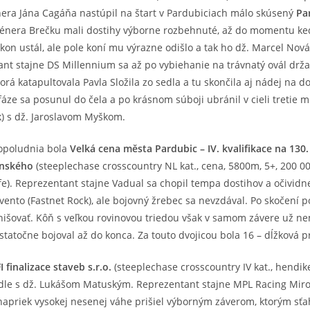
nera Jána Cagáňa nastúpil na štart v Pardubiciach málo skúsený
Par
 trénera Brečku mali dostihy výborne rozbehnuté, až do momentu ke
okon ustál, ale pole koní mu výrazne odišlo a tak ho dž. Marcel Nov
t stajne DS Millennium sa až po vybiehanie na trávnatý ovál držal
á katapultovala Pavla Složila zo sedla a tu skončila aj nádej na dob
fáze sa posunul do čela a po krásnom súboji ubránil v cieli tretie
k) s dž. Jaroslavom Myškom.
opoludnia bola
Velká cena města Pardubic – IV. kvalifikace na 130
inského
(steeplechase crosscountry NL kat., cena, 5800m, 5+, 200 000
e). Reprezentant stajne Vadual sa chopil tempa dostihov a očividne 
tovento (Fastnet Rock), ale bojovný žrebec sa nevzdával. Po skočení
nišovať. Kôň s veľkou rovinovou triedou však v samom závere už nem
statočne bojoval až do konca. Za touto dvojicou bola 16 – dĺžková p
 finalizace staveb s.r.o.
(steeplechase crosscountry IV kat., hendik
edle s dž. Lukášom Matuským. Reprezentant stajne MPL Racing Miros
e napriek vysokej nesenej váhe prišiel výborným záverom, ktorým sť