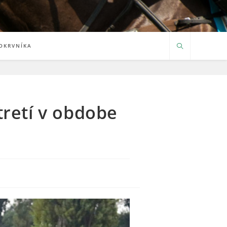
OKRVNÍKA
 tretí v obdobe