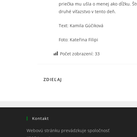
priečka mu ušla o menej ako dĺžku. Št
druhé víťazstvo v tento deň.
Text: Kamila Gúčiková
Foto: Kateřina Filipi
Počet zobrazení:
33
SHARE
ZDIEĽAJ
THIS
CONTENT
Kontakt
Webovú stránku prevádzkuje spoločnosť