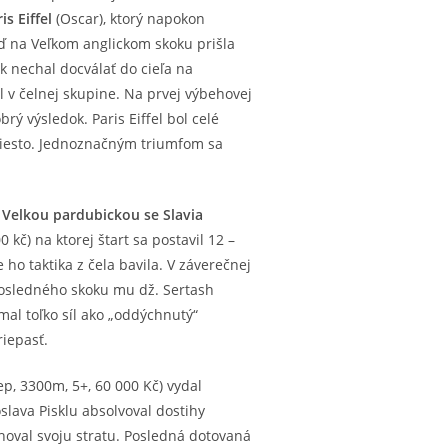
is Eiffel
(Oscar), ktorý napokon
ď na Veľkom anglickom skoku prišla
ák nechal docválať do cieľa na
 v čelnej skupine. Na prvej výbehovej
rý výsledok. Paris Eiffel bol celé
 miesto. Jednoznačným triumfom sa
. Velkou pardubickou se Slavia
 kč) na ktorej štart sa postavil 12 –
ho taktika z čela bavila. V záverečnej
 posledného skoku mu dž. Sertash
al toľko síl ako „oddýchnutý“
riepasť.
ep, 3300m, 5+, 60 000 Kč) vydal
lava Pisklu absolvoval dostihy
ahoval svoju stratu. Posledná dotovaná