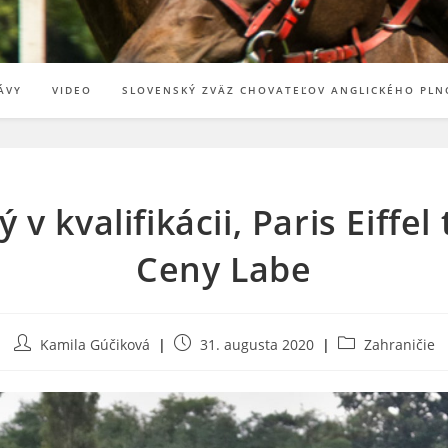
ÁVY
VIDEO
SLOVENSKÝ ZVÄZ CHOVATEĽOV ANGLICKÉHO PLN
v kvalifikácii, Paris Eiffel
Ceny Labe
Post
Post
Post
Kamila Gúčiková
31. augusta 2020
Zahraničie
author:
published:
category: