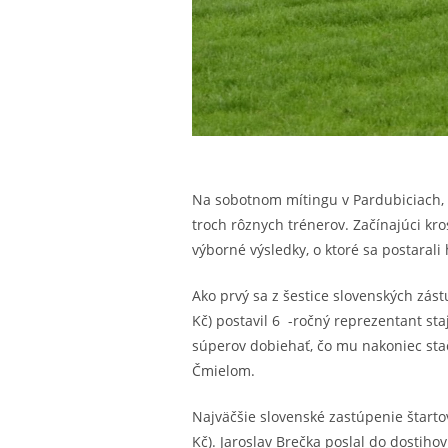
Na sobotnom mítingu v Pardubiciach, k
troch rôznych trénerov. Začínajúci kr
výborné výsledky, o ktoré sa postarali 
Ako prvý sa z šestice slovenských zás
Kč) postavil 6 -ročný reprezentant s
súperov dobiehať, čo mu nakoniec stač
Čmielom.
Najväčšie slovenské zastúpenie štarto
Kč). Jaroslav Brečka poslal do dosti