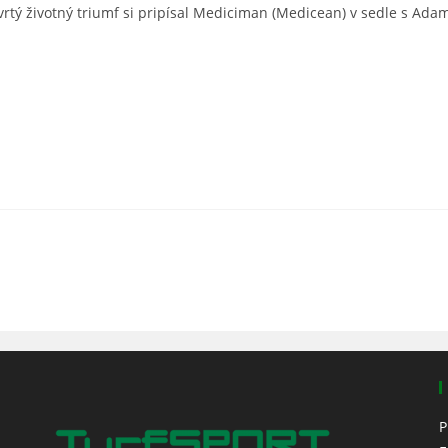
vrtý životný triumf si pripísal Mediciman (Medicean) v sedle s Ad
P