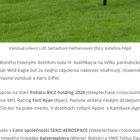
Vandual (vľavo) s dž. Sertashom Ferhanovom (foto: Kateřina Filipi)
torého hlavnými dostihmi bola IV. kvalifikácia na Veľkú pardubickú
osár Wild Eagle bol zo svojho zápolenia nakoniec stiahnutý. Sloven
hlavne Vandual a Paris Eiffel.
tupcov na štart
Poháru BICZ holding 2020
(steeplechase crosscountry
tajne MPL Racing
Fort Ryan
(Ryan). Pasívne vedený českým džokejom
ilo len na piate miesto. V dostihoch zvíťazil Apple´s Kamikaze (
valo v
Cene společnosti SEKO AEROSPACE
(steeplechase crosscount
hov tmavého hnedáka
Kaiserwalzera
(Wiener Walzer) a HWS Tellus Eq