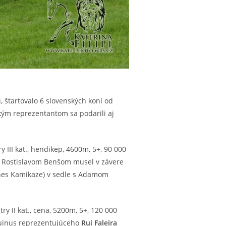
, štartovalo 6 slovenských koní od
ským reprezentantom sa podarili aj
 III kat., hendikep, 4600m, 5+, 90 000
 Rostislavom Benšom musel v závere
Agnes Kamikaze) v sedle s Adamom
ry II kat., cena, 5200m, 5+, 120 000
uinus reprezentujúceho
Rui Faleira