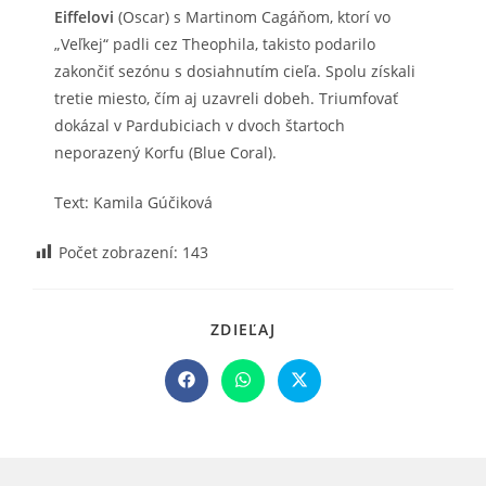
Eiffelovi
(Oscar) s Martinom Cagáňom, ktorí vo
„Veľkej“ padli cez Theophila, takisto podarilo
zakončiť sezónu s dosiahnutím cieľa. Spolu získali
tretie miesto, čím aj uzavreli dobeh. Triumfovať
dokázal v Pardubiciach v dvoch štartoch
neporazený Korfu (Blue Coral).
Text: Kamila Gúčiková
Počet zobrazení:
143
SHARE
ZDIEĽAJ
THIS
CONTENT
Opens
Opens
Opens
in
in
in
a
a
a
new
new
new
window
window
window