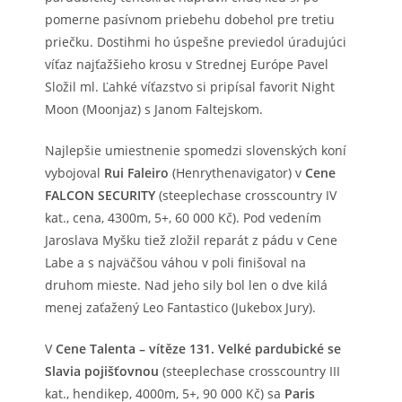
pomerne pasívnom priebehu dobehol pre tretiu
priečku. Dostihmi ho úspešne previedol úradujúci
víťaz najťažšieho krosu v Strednej Európe Pavel
Složil ml. Ľahké víťazstvo si pripísal favorit Night
Moon (Moonjaz) s Janom Faltejskom.
Najlepšie umiestnenie spomedzi slovenských koní
vybojoval
Rui Faleiro
(Henrythenavigator) v
Cene
FALCON SECURITY
(steeplechase crosscountry IV
kat., cena, 4300m, 5+, 60 000 Kč). Pod vedením
Jaroslava Myšku tiež zložil reparát z pádu v Cene
Labe a s najväčšou váhou v poli finišoval na
druhom mieste. Nad jeho sily bol len o dve kilá
menej zaťažený Leo Fantastico (Jukebox Jury).
V
Cene Talenta – vítěze 131. Velké pardubické se
Slavia pojišťovnou
(steeplechase crosscountry III
kat., hendikep, 4000m, 5+, 90 000 Kč) sa
Paris