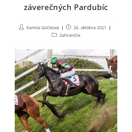
záverečných Pardubíc
Post
Post
Kamila Gúčiková
26. októbra 2021
author:
published:
Post
Zahraničie
category: