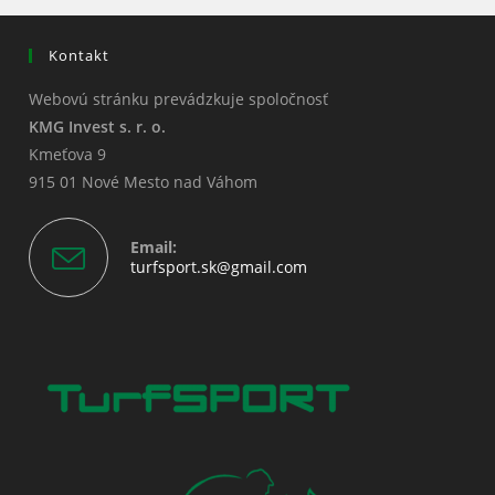
Kontakt
Webovú stránku prevádzkuje spoločnosť
KMG Invest s. r. o.
Kmeťova 9
915 01 Nové Mesto nad Váhom
Email:
Opens
turfsport.sk@gmail.com
in
your
application