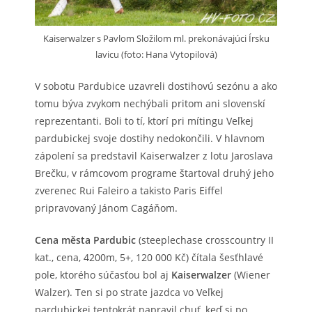
Kaiserwalzer s Pavlom Složilom ml. prekonávajúci Írsku
lavicu (foto: Hana Vytopilová)
V sobotu Pardubice uzavreli dostihovú sezónu a ako
tomu býva zvykom nechýbali pritom ani slovenskí
reprezentanti. Boli to tí, ktorí pri mítingu Veľkej
pardubickej svoje dostihy nedokončili. V hlavnom
zápolení sa predstavil Kaiserwalzer z lotu Jaroslava
Brečku, v rámcovom programe štartoval druhý jeho
zverenec Rui Faleiro a takisto Paris Eiffel
pripravovaný Jánom Cagáňom.
Cena města Pardubic
(steeplechase crosscountry II
kat., cena, 4200m, 5+, 120 000 Kč) čítala šesťhlavé
pole, ktorého súčasťou bol aj
Kaiserwalzer
(Wiener
Walzer). Ten si po strate jazdca vo Veľkej
pardubickej tentokrát napravil chuť, keď si po