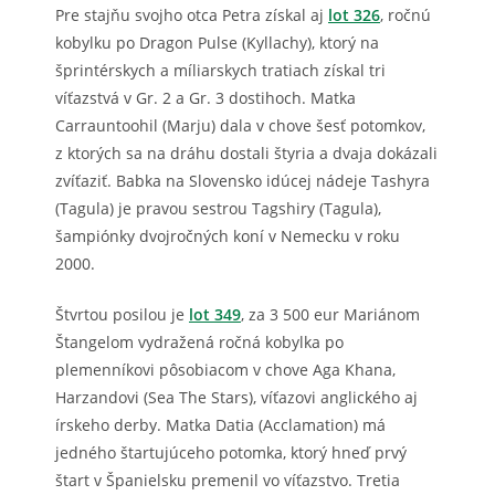
Pre stajňu svojho otca Petra získal aj
lot 326
, ročnú
kobylku po Dragon Pulse (Kyllachy), ktorý na
šprintérskych a míliarskych tratiach získal tri
víťazstvá v Gr. 2 a Gr. 3 dostihoch. Matka
Carrauntoohil (Marju) dala v chove šesť potomkov,
z ktorých sa na dráhu dostali štyria a dvaja dokázali
zvíťaziť. Babka na Slovensko idúcej nádeje Tashyra
(Tagula) je pravou sestrou Tagshiry (Tagula),
šampiónky dvojročných koní v Nemecku v roku
2000.
Štvrtou posilou je
lot 349
, za 3 500 eur Mariánom
Štangelom vydražená ročná kobylka po
plemenníkovi pôsobiacom v chove Aga Khana,
Harzandovi (Sea The Stars), víťazovi anglického aj
írskeho derby. Matka Datia (Acclamation) má
jedného štartujúceho potomka, ktorý hneď prvý
štart v Španielsku premenil vo víťazstvo. Tretia