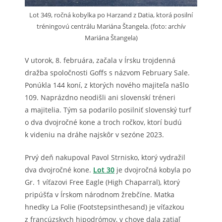
Lot 349, ročná kobylka po Harzand z Datia, ktorá posilní
tréningovú centrálu Mariána Štangela. (foto: archív
Mariána Štangela)
V utorok, 8. februára, začala v Írsku trojdenná
dražba spoločnosti Goffs s názvom February Sale.
Ponúkla 144 koní, z ktorých nového majiteľa našlo
109. Naprázdno neodišli ani slovenskí tréneri
a majitelia. Tým sa podarilo posilniť slovenský turf
o dva dvojročné kone a troch ročkov, ktorí budú
k videniu na dráhe najskôr v sezóne 2023.
Prvý deň nakupoval Pavol Strnisko, ktorý vydražil
dva dvojročné kone.
Lot 30
je dvojročná kobyla po
Gr. 1 víťazovi Free Eagle (High Chaparral), ktorý
pripúšťa v Írskom národnom žrebčíne. Matka
hnedky La Folie (Footstepsinthesand) je víťazkou
z francúzskych hipodrómov, v chove dala zatiaľ