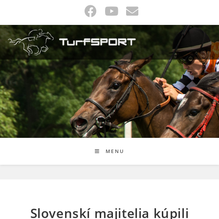
Skip
to
content
MENU
Slovenskí majitelia kúpili