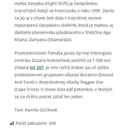
matka Daryaba (Night Shift) je šampiónkou
trojročných kobýl vo Francúzsku z roku 1999. Darilo
sa jej aj v chove, kde dala v trojročnej sezóne
neporazenú Daryakanu (Selkirk), ktorá je matkou aj
ďalšieho plemenníka pôsobiaceho v žrebčíne Aga
Khana, Dariyana (Shamardal).
Prostredníctvom Tomáša Jandu by mal tréningovú
centrálu Zuzany Kubovičovej posilniť za 1 500 eur
získaný
lot 207
. Je ním ročný žrebec po už vyššie
predstavenom grupovom víťazovi Buratino (Exceed
And Excel) z dvojnásobnej víťazky Reggae Star
(Cape Cross). V chove dala päť potomkov, z ktorých
sa na dráhu pozrel zatiaľ len jeden.
Text: Kamila Gúčiková
Počet zobrazení:
339