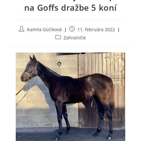
na Goffs dražbe 5 koní
Post
Post
Kamila Gúčiková
11. februára 2022
author:
published:
Post
Zahraničie
category: