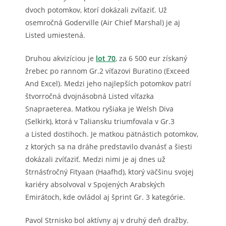
dvoch potomkov, ktorí dokázali zvíťaziť. Už
osemročná Goderville (Air Chief Marshal) je aj
Listed umiestená.
Druhou akvizíciou je
lot 70
, za 6 500 eur získaný
žrebec po rannom Gr.2 víťazovi Buratino (Exceed
And Excel). Medzi jeho najlepších potomkov patrí
štvorročná dvojnásobná Listed víťazka
Snapraeterea. Matkou ryšiaka je Welsh Diva
(Selkirk), ktorá v Taliansku triumfovala v Gr.3
a Listed dostihoch. Je matkou pätnástich potomkov,
z ktorých sa na dráhe predstavilo dvanásť a šiesti
dokázali zvíťaziť. Medzi nimi je aj dnes už
štrnásťročný Fityaan (Haafhd), ktorý väčšinu svojej
kariéry absolvoval v Spojených Arabských
Emirátoch, kde ovládol aj šprint Gr. 3 kategórie.
Pavol Strnisko bol aktívny aj v druhý deň dražby.