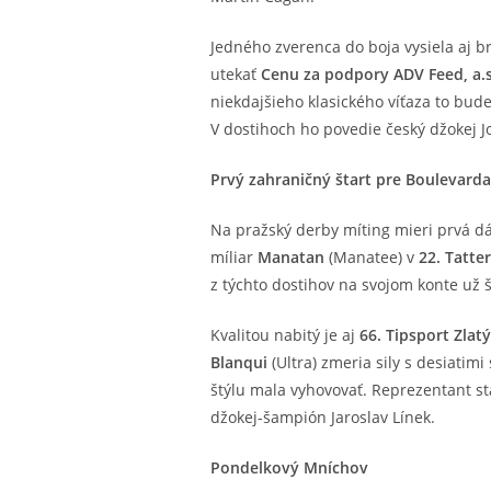
Jedného zverenca do boja vysiela aj 
utekať
Cenu za podpory ADV Feed, a.
niekdajšieho klasického víťaza to bude
V dostihoch ho povedie český džokej Jo
Prvý zahraničný štart pre Boulevarda
Na pražský derby míting mieri prvá d
míliar
Manatan
(Manatee) v
22. Tatter
z týchto dostihov na svojom konte už š
Kvalitou nabitý je aj
66. Tipsport Zlat
Blanqui
(Ultra) zmeria sily s desiatim
štýlu mala vyhovovať. Reprezentant sta
džokej-šampión Jaroslav Línek.
Pondelkový Mníchov