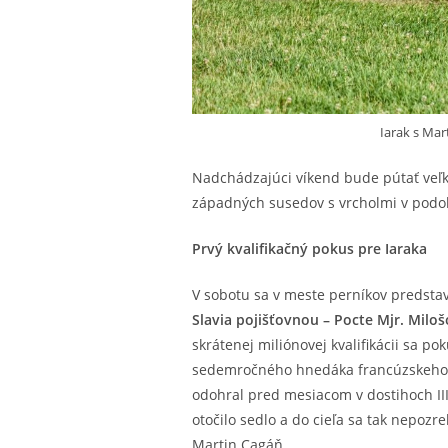
Iarak s Mar
Nadchádzajúci víkend bude pútať veľk
západných susedov s vrcholmi v podobe
Prvý kvalifikačný pokus pre Iaraka
V sobotu sa v meste perníkov predstav
Slavia pojišťovnou – Pocte Mjr. Milo
skrátenej miliónovej kvalifikácii sa p
sedemročného hnedáka francúzskeho pô
odohral pred mesiacom v dostihoch III
otočilo sedlo a do cieľa sa tak nepozr
Martin Cagáň.