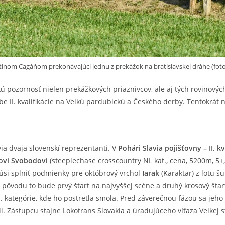
tinom Cagáňom prekonávajúci jednu z prekážok na bratislavskej dráhe (foto
ú pozornosť nielen prekážkových priaznivcov, ale aj tých rovinový
 II. kvalifikácie na Veľkú pardubickú a Českého derby. Tentokrát 
ia dvaja slovenskí reprezentanti. V
Pohári Slavia pojišťovny – II. 
šovi Svobodovi
(steeplechase crosscountry NL kat., cena, 5200m, 5+,
okúsi splniť podmienky pre októbrový vrchol
Iarak
(Karaktar) z lotu š
vodu to bude prvý štart na najvyššej scéne a druhý krosový štar
. kategórie, kde ho postretla smola. Pred záverečnou fázou sa jeho 
eli. Zástupcu stajne Lokotrans Slovakia a úradujúceho víťaza Veľkej 