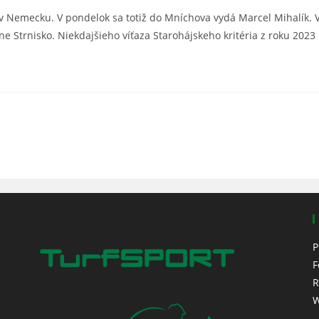
 v Nemecku. V pondelok sa totiž do Mníchova vydá Marcel Mihalík. 
ne Strnisko. Niekdajšieho víťaza Starohájskeho kritéria z roku 20
P
F
R
W