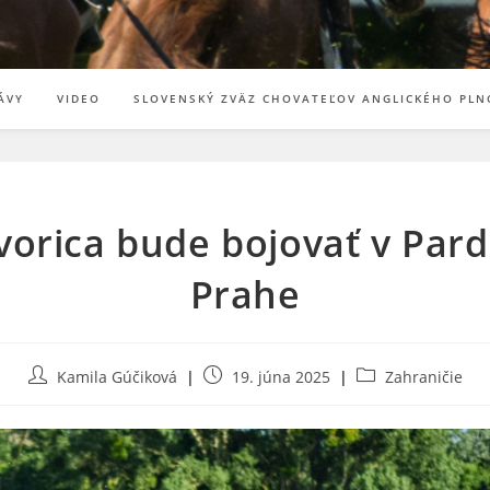
ÁVY
VIDEO
SLOVENSKÝ ZVÄZ CHOVATEĽOV ANGLICKÉHO PLN
vorica bude bojovať v Pardu
Prahe
Post
Post
Post
Kamila Gúčiková
19. júna 2025
Zahraničie
author:
published:
category: