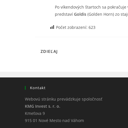
Po víkendových štartoch sa pokračuje
predstaví
Goldis
(Golden Horn) zo staj
Počet zobrazení:
623
SHARE
ZDIEĽAJ
THIS
CONTENT
Kontakt
Webovú stránku prevádzkuje spoločnosť
KMG Invest s. r. o.
Kmeťova 9
915 01 Nové Mesto nad Váhom