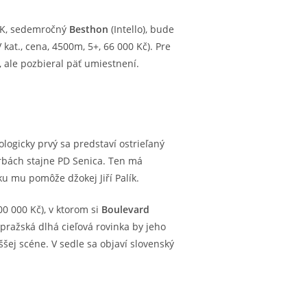
 SK, sedemročný
Besthon
(Intello), bude
kat., cena, 4500m, 5+, 66 000 Kč). Pre
, ale pozbieral päť umiestnení.
ogicky prvý sa predstaví ostrieľaný
farbách stajne PD Senica. Ten má
ku mu pomôže džokej Jiří Palík.
00 000 Kč), v ktorom si
Boulevard
 pražská dlhá cieľová rovinka by jeho
šej scéne. V sedle sa objaví slovenský