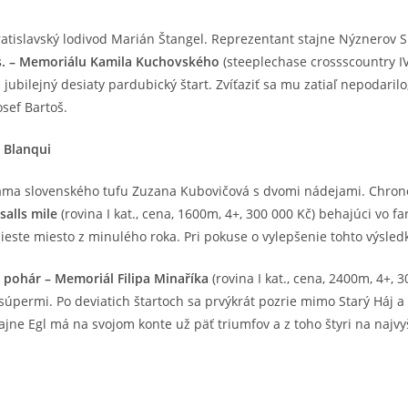
bratislavský lodivod Marián Štangel. Reprezentant stajne Nýznerov
s. – Memoriálu Kamila Kuchovského
(steeplechase crossscountry IV 
 jubilejný desiaty pardubický štart. Zvíťaziť sa mu zatiaľ nepodarilo
sef Bartoš.
 Blanqui
áma slovenského tufu Zuzana Kubovičová s dvomi nádejami. Chronol
salls mile
(rovina I kat., cena, 1600m, 4+, 300 000 Kč) behajúci vo 
ieste miesto z minulého roka. Pri pokuse o vylepšenie tohto výsled
ý pohár – Memoriál Filipa Minaříka
(rovina I kat., cena, 2400m, 4+, 3
i súpermi. Po deviatich štartoch sa prvýkrát pozrie mimo Starý Háj a
jne Egl má na svojom konte už päť triumfov a z toho štyri na najvyš