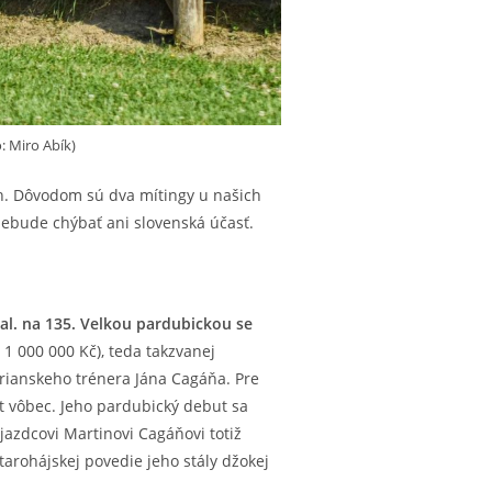
: Miro Abík)
ch. Dôvodom sú dva mítingy u našich
nebude chýbať ani slovenská účasť.
kval. na 135. Velkou pardubickou se
 1 000 000 Kč), teda takzvanej
urianskeho trénera Jána Cagáňa. Pre
t vôbec. Jeho pardubický debut sa
jazdcovi Martinovi Cagáňovi totiž
starohájskej povedie jeho stály džokej