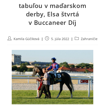
tabuľou v maďarskom
derby, Elsa štvrtá
v Buccaneer Díj
Post
Post
Post
Kamila Gúčiková
5. júla 2022
Zahraničie
author:
published:
category: