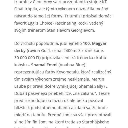
triumfe v Cene Arvy sa reprezentantka stajne KT
Obal trápila, ale týmto výkonom naznačila možný
návrat do tamojšej formy. Triumf si pripísal domáci
favorit Eggi’s Choice (Fascinating Rock), vedený
svojím trénerom Stanislavom Georgievom.
Do vrcholu popoludnia, jubilejného
100. Magyar
derby
(rovina Gd-1, cena, 2400m, 3 ročné kone,
30 000 000 Ft) pripravila senická trénerka druhú
kobylu –
Shamal Emmi
(Anabaa Blue)
reprezentujúcu farby Kovometalu, ktorá realizačný
tím svojím výkonom zrejme nesklamala. Martin
Laube pripravil dcére vynikajúcej Shamal Sally (E
Dubai) pasívnejší priebeh, tzv. „na čakanú“. Tesne
pred rozhodujúcou fázou už ale belku posúval
bližšie k podstatnému dianiu a zdalo sa, že bude
mieriť na tabuľu. Predné kone sa však prezentovali
silnejším finišom, na ktorý tretia zo Starohájskeho