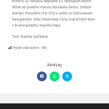
kritéria už nenašla odpoveď a s odstupom dvoch
dĺžok od piateho miesta docválala šiesta. Zvíťazil
domáci President (Tai Chi) v sedle so Stanislavom
Georgievom, víťaz slovenskej Ceny trojročných koní
z bratislavského Starého Hája.
Text: Kamila Gúčiková
Počet zobrazení:
185
SHARE
ZDIEĽAJ
THIS
CONTENT
Opens
Opens
Opens
in
in
in
a
a
a
new
new
new
window
window
window