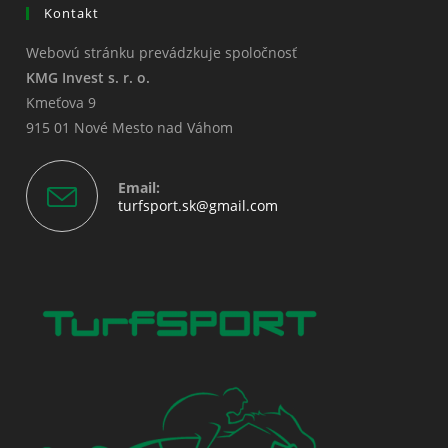
Kontakt
Webovú stránku prevádzkuje spoločnosť
KMG Invest s. r. o.
Kmeťova 9
915 01 Nové Mesto nad Váhom
Email:
Opens
turfsport.sk@gmail.com
in
your
application