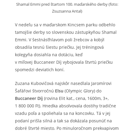
Shamal Emmi pred štartom 100. maďarského derby (foto:
Zsuzsanna Antal)
V nedeľu sa v maďarskom Kincsem parku odbehlo
tamojšie derby so slovenskou zástupkyňou Shamal
Emmi. V šestnásťhlavom poli žrebcov a kobýl
obsadila tesnú šiestu priečku. Jej tréningová
kolegyňa dosiahla na dotáciu, keď
v míľovej Buccaneer Díj vybojovala štvrtú priečku
spomedzi deviatich koní.
Zuzana Kubovičová najskôr nasedlala Jaromírovi
Šafářovi štvorročnú
Elsu
(Olympic Glory) do
Buccaneer Díj
(rovina Elit kat., cena, 1600m, 3+,
1 800 000 Ft). Hnedka absolvovala dostihy tradične
vzadu poľa a spoliehala sa na koncovku. Tá v jej
podaní prišla silná a tak sa dokázala posunúť na
dobré štvrté miesto. Po minuloročnom prekvapivom