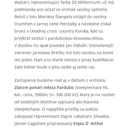
Walzer), reprezentujúci farby DS Millennium, už má
podmienky pre účasť vo vrchole sezóny splnené.
Beluš z lotu Mariána Štangela vstúpil do sezóny
triumfom v Jarnej cene Petržalky a následne získal
bronz v Úvodnej cross country Koroka, kde sa
prvýkrát stretol s pardubickou krosovou elitou.
V dostihu ho opäť povedie Jan Odložil. Ostrieľanejší
zverenec Jaroslava Brečku má túto sezónu na konte
len jeden štart a to štvrté miesto z prvej kvalifikácie.
Sám tréner bude v jeho sedle aj tento raz.
Zastúpenie budeme mať aj v ďalšom z vrcholov,
Zlatom pohári města Pardubic
(steeplechase NL
kat., cena, 3900m, 5+, 300 000 Kč), ktorý je na rozdiel
od ostatných dostihov vypísaný ako klasická
steeplechase. O najvyššie priečky sa pokúsi
zabojovať reprezentant stajne Lokotrans Slovakia,
Jánom Cagáňom pripravovaný
Enjeu D´Arthel