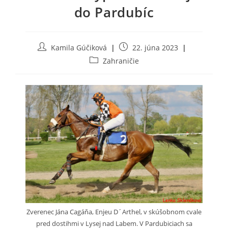
do Pardubíc
Post
Post
Kamila Gúčiková
22. júna 2023
author:
published:
Post
Zahraničie
category:
Zverenec Jána Cagáňa, Enjeu D´Arthel, v skúšobnom cvale
pred dostihmi v Lysej nad Labem. V Pardubiciach sa