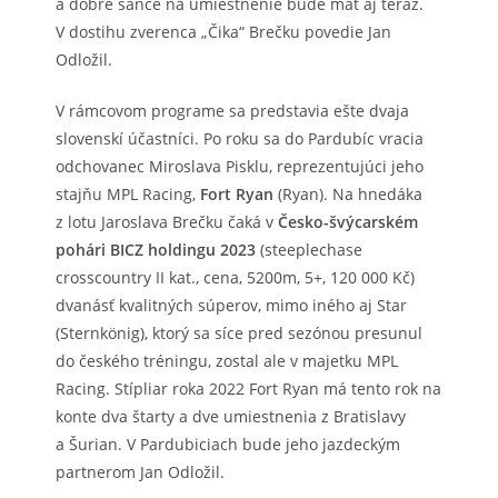
a dobré šance na umiestnenie bude mať aj teraz.
V dostihu zverenca „Čika“ Brečku povedie Jan
Odložil.
V rámcovom programe sa predstavia ešte dvaja
slovenskí účastníci. Po roku sa do Pardubíc vracia
odchovanec Miroslava Pisklu, reprezentujúci jeho
stajňu MPL Racing,
Fort Ryan
(Ryan). Na hnedáka
z lotu Jaroslava Brečku čaká v
Česko-švýcarském
pohári BICZ holdingu 2023
(steeplechase
crosscountry II kat., cena, 5200m, 5+, 120 000 Kč)
dvanásť kvalitných súperov, mimo iného aj Star
(Sternkönig), ktorý sa síce pred sezónou presunul
do českého tréningu, zostal ale v majetku MPL
Racing. Stípliar roka 2022 Fort Ryan má tento rok na
konte dva štarty a dve umiestnenia z Bratislavy
a Šurian. V Pardubiciach bude jeho jazdeckým
partnerom Jan Odložil.