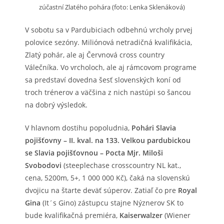
zúčastní Zlatého pohára (foto: Lenka Sklenáková)
V sobotu sa v Pardubiciach odbehnú vrcholy prvej
polovice sezóny. Miliónová netradičná kvalifikácia,
Zlatý pohár, ale aj Červnová cross country
Válečníka. Vo vrcholoch, ale aj rámcovom programe
sa predstaví dovedna šesť slovenských koní od
troch trénerov a väčšina z nich nastúpi so šancou
na dobrý výsledok.
V hlavnom dostihu popoludnia,
Pohári Slavia
pojišťovny – II. kval. na 133. Velkou pardubickou
se Slavia pojišťovnou – Pocta Mjr. Miloši
Svobodovi
(steeplechase crosscountry NL kat.,
cena, 5200m, 5+, 1 000 000 Kč), čaká na slovenskú
dvojicu na štarte deväť súperov. Zatiaľ čo pre
Royal
Gina
(It´s Gino) zástupcu stajne Nýznerov SK to
bude kvalifikačná premiéra,
Kaiserwalzer
(Wiener