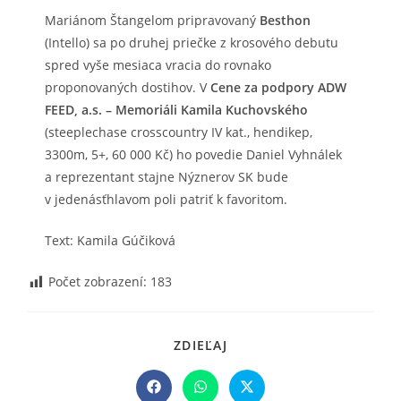
Mariánom Štangelom pripravovaný
Besthon
(Intello) sa po druhej priečke z krosového debutu
spred vyše mesiaca vracia do rovnako
proponovaných dostihov. V
Cene za podpory ADW
FEED, a.s. – Memoriáli Kamila Kuchovského
(steeplechase crosscountry IV kat., hendikep,
3300m, 5+, 60 000 Kč) ho povedie Daniel Vyhnálek
a reprezentant stajne Nýznerov SK bude
v jedenásťhlavom poli patriť k favoritom.
Text: Kamila Gúčiková
Počet zobrazení:
183
SHARE
ZDIEĽAJ
THIS
CONTENT
Opens
Opens
Opens