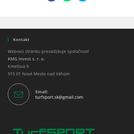
in
in
in
a
a
a
new
new
new
window
window
window
Kontakt
Webovú stránku prevádzkuje spoločnosť
KMG Invest s. r. o.
Kmeťova 9
915 01 Nové Mesto nad Váhom
Email:
Opens
turfsport.sk@gmail.com
in
your
application