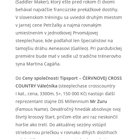
(Saddler Maker), ktorý ešte pred rokom či dvomi
behával najväčšie francúzske prekážkové dostihy.
V slovenskom tréningu sa uviedol druhým miestom
v Jarnej cene Petržalky a najmä rovnakým
umiestnením v jednotkovej Prvomájovej
steeplechase, kde podľahol len špecialistovi na
tamojšiu dráhu Aeneasovi (Galileo). Pri pardubickej
premiére bude mať v sedle už tradične trénerovho
syna Martina Cagáňa.
Do
Ceny společnosti Tipsport – ČERVNOVEJ CROSS
COUNTRY Válečníka
(steeplechase crosscountry
I kat., cena, 3300m, 5+, 150 000 Kč) nastúpi ďalší
reprezentant stajne DS Millennium
Mr Zuru
(Famous Name). Deväťročný hnedák absolvuje svoj
štvrtý krosový štart, pričom ešte ani raz neskončil
horšie ako tretí. Do aktuálnej sezóny vstúpil
striebornou priečkou v rovnako dlhých dostihoch