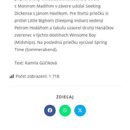
s Monirom Madihim v závere udolal Seeking
Dickensa s Jánom Havlíkom. Pre štvrtú priečku si
prišiel Little Bighorn (Sleeping Indian) vedený
Petrom Hodáňom a tabuľu uzavrel druhý Hanáčkov
zverenec v týchto dostihoch Winsome Boy
(Midships). Na poslednú priečku vycúval Spring
Time (Sommerabend).
Text: Kamila Gúčiková
Počet zobrazení:
1 718
SHARE
ZDIEĽAJ
THIS
CONTENT
Opens
Opens
Opens
in
in
in
a
a
a
new
new
new
window
window
window