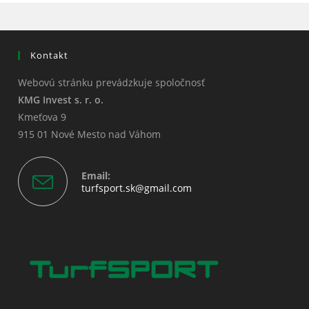
Kontakt
Webovú stránku prevádzkuje spoločnosť
KMG Invest s. r. o.
Kmeťova 9
915 01 Nové Mesto nad Váhom
Email:
Opens
turfsport.sk@gmail.com
in
your
application