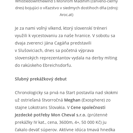
Whistledownthewind s Monirom Madihim (červeno-čierny
dres) bojujúci o víťazstvo v siedmych dostihoch dňa (zdroj:
Aroc.at)
Je za nami voľný víkend, ktorý slovenskí tréneri
využili k vycestovaniu za naše hranice. V sobotu sa
dvaja zverenci Jána Cagáňa predstavili
v Slušoviciach, dnes sa početná výprava
slovenských reprezentantov vydala na derby míting
do rakúskeho Ebreichsdorfu.
Sľubný prekážkový debut
Chronologicky sa prvá na štart postavila nad skokmi
už ostrieľaná štvorročná
Meghan
(Exosphere) zo
stajne Lokotrans Slovakia. V
Cene společnosti
Jezdecké potřeby Mon Cheval s.r.o.
(prútenné
prekážky IV kat., cena, 3600m, 4+, 50 000 Kč) ju
čakalo deväť súperov. Aktívne idúca tmavá hnedka