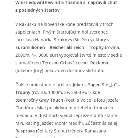
Whistledownthewind a Thamna si napravili chuť
z posledných štartov
V Rakúsku na slovenské kone predstavili v troch
zápoleniach. Prvým štartujúcim bol zverenec
Jaroslava Hanáčka
Sirokovs
(Sir Percy), ktorý v
Euromillionen – Reicher als reich – Trophy
(rovina,
2000m, 4+, 3000 eur) vybojoval štvrté miesto v sedle
s amatérkou Terezou Grbavčicovou.
Reklama
(Jukebox Jury) bola v deň dostihov škrtnutá.
Ďalšie umiestnenie prišlo v
Joker – Sagen Sie „Ja“ –
Trophy
(rovina, 1300m, 3+, 3500 eur), kde
osemročný
Gray Touch
(Poet´s Voice) z lotu Jozefa
Chodúra získal po aktívnom priebehu bronzovú
medailu. V dostihoch viedol reprezentanta stajne
MPL Racing jazdec Monir Madihi. Zúčastnila sa aj
Rasprava
(Solitary Stone) trénera Ramazana