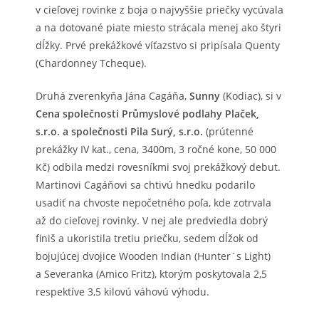
v cieľovej rovinke z boja o najvyššie priečky vycúvala
a na dotované piate miesto strácala menej ako štyri
dĺžky. Prvé prekážkové víťazstvo si pripísala Quenty
(Chardonney Tcheque).
Druhá zverenkyňa Jána Cagáňa,
Sunny
(Kodiac), si v
Cena společnosti Průmyslové podlahy Plaček,
s.r.o. a společnosti Pila Surý, s.r.o.
(prútenné
prekážky IV kat., cena, 3400m, 3 ročné kone, 50 000
Kč) odbila medzi rovesníkmi svoj prekážkový debut.
Martinovi Cagáňovi sa chtivú hnedku podarilo
usadiť na chvoste nepočetného poľa, kde zotrvala
až do cieľovej rovinky. V nej ale predviedla dobrý
finiš a ukoristila tretiu priečku, sedem dĺžok od
bojujúcej dvojice Wooden Indian (Hunter´s Light)
a Severanka (Amico Fritz), ktorým poskytovala 2,5
respektíve 3,5 kilovú váhovú výhodu.