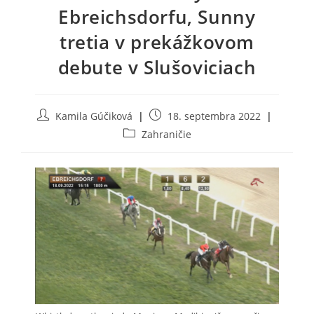
Ebreichsdorfu, Sunny
tretia v prekážkovom
debute v Slušoviciach
Post
Post
Kamila Gúčiková
18. septembra 2022
author:
published:
Post
Zahraničie
category: