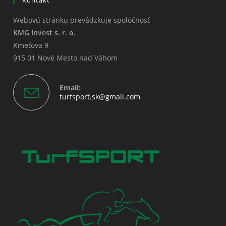
Webovú stránku prevádzkuje spoločnosť
KMG Invest s. r. o.
Kmeťova 9
915 01 Nové Mesto nad Váhom
Email:
Opens
turfsport.sk@gmail.com
in
your
application