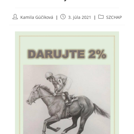
Post
Post
Post
Kamila Gúčiková
3. júla 2021
SZCHAP
author:
published:
category: