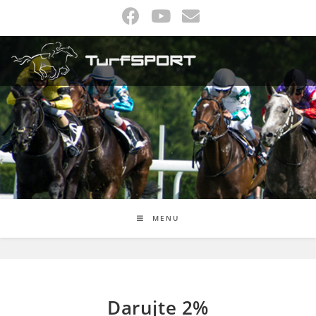
Skip
to
content
MENU
Darujte 2%