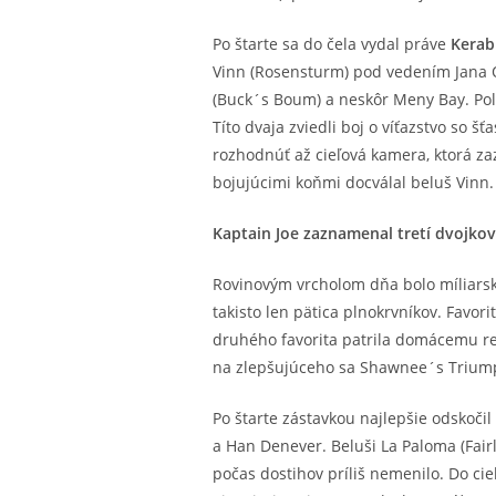
Po štarte sa do čela vydal práve
Kerab
Vinn (Rosensturm) pod vedením Jana O
(Buck´s Boum) a neskôr Meny Bay. Pole
Títo dvaja zviedli boj o víťazstvo so
rozhodnúť až cieľová kamera, ktorá z
bojujúcimi koňmi docválal beluš Vinn.
Kaptain Joe zaznamenal tretí dvojkov
Rovinovým vrcholom dňa bolo míliars
takisto len pätica plnokrvníkov. Favo
druhého favorita patrila domácemu re
na zlepšujúceho sa Shawnee´s Trium
Po štarte zástavkou najlepšie odskočil
a Han Denever. Beluši La Paloma (Fair
počas dostihov príliš nemenilo. Do cie