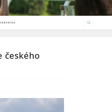
OKRVNÍKA
e českého