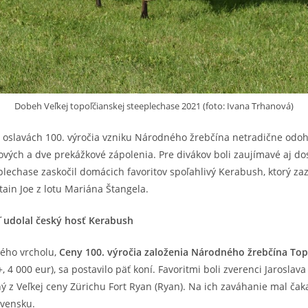
Dobeh Veľkej topoľčianskej steeplechase 2021 (foto: Ivana Trhanová)
i oslavách 100. výročia vzniku Národného žrebčína netradične odoh
ých a dve prekážkové zápolenia. Pre divákov boli zaujímavé aj dos
eplechase zaskočil domácich favoritov spoľahlivý Kerabush, ktorý z
ain Joe z lotu Mariána Štangela.
ľ udolal český hosť Kerabush
vého vrcholu,
Ceny 100. výročia založenia Národného žrebčína Topo
, 4 000 eur), sa postavilo päť koní. Favoritmi boli zverenci Jarosl
 z Veľkej ceny Zürichu Fort Ryan (Ryan). Na ich zaváhanie mal čak
lovensku.