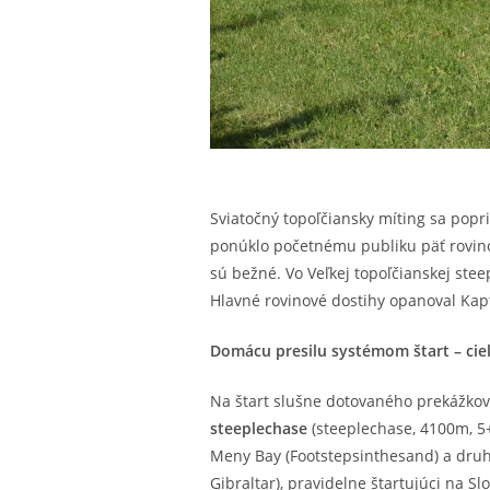
Sviatočný topoľčiansky míting sa popr
ponúklo početnému publiku päť rovinov
sú bežné. Vo Veľkej topoľčianskej ste
Hlavné rovinové dostihy opanoval Kapt
Domácu presilu systémom štart – cie
Na štart slušne dotovaného prekážko
steeplechase
(steeplechase, 4100m, 5+
Meny Bay (Footstepsinthesand) a druhý
Gibraltar), pravidelne štartujúci na S