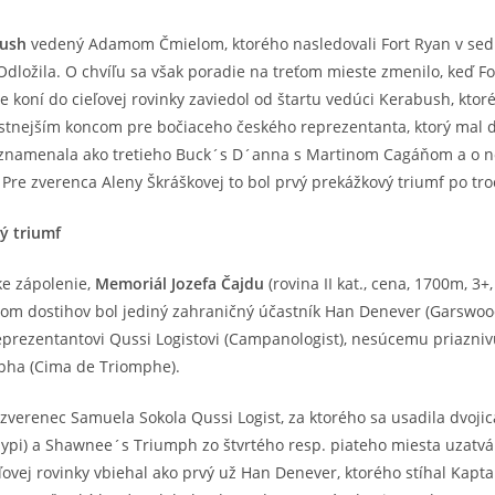
ush
vedený Adamom Čmielom, ktorého nasledovali Fort Ryan v sed
dložila. O chvíľu sa však poradie na treťom mieste zmenilo, keď F
 koní do cieľovej rovinky zaviedol od štartu vedúci Kerabush, ktor
 šťastnejším koncom pre bočiaceho českého reprezentanta, ktorý mal
aznamenala ako tretieho Buck´s D´anna s Martinom Cagáňom a o no
 Pre zverenca Aleny Škráškovej to bol prvý prekážkový triumf po tr
ý triumf
ke zápolenie,
Memoriál Jozefa Čajdu
(rovina II kat., cena, 1700m, 3+
ritom dostihov bol jediný zahraničný účastník Han Denever (Garswoo
prezentantovi Qussi Logistovi (Campanologist), nesúcemu priazni
pha (Cima de Triomphe).
 zverenec Samuela Sokola Qussi Logist, za ktorého sa usadila dvoji
lypi) a Shawnee´s Triumph zo štvrtého resp. piateho miesta uzatvár
ľovej rovinky vbiehal ako prvý už Han Denever, ktorého stíhal Kapta