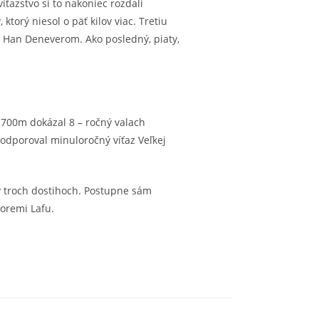
íťazstvo si to nakoniec rozdali
torý niesol o päť kilov viac. Tretiu
 Han Deneverom. Ako posledný, piaty,
 1700m dokázal 8 – ročný valach
odporoval minuloročný víťaz Veľkej
 v troch dostihoch. Postupne sám
Doremi Lafu.