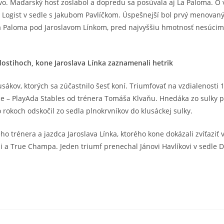
stvo. Maďarský hosť zoslabol a dopredu sa posúvala aj La Paloma. O v
Logist v sedle s Jakubom Pavlíčkom. Úspešnejší bol prvý menovaný, k
La Paloma pod Jaroslavom Línkom, pred najvyššiu hmotnosť nesúcim
dostihoch, kone Jaroslava Línka zaznamenali hetrik
sákov, ktorých sa zúčastnilo šesť koní. Triumfovať na vzdialenosti
ce – PlayAda Stables od trénera Tomáša Klvaňu. Hnedáka zo sulky p
 rokoch odskočil zo sedla plnokrvníkov do klusáckej sulky.
ho trénera a jazdca Jaroslava Línka, ktorého kone dokázali zvíťaziť
hi a True Champa. Jeden triumf prenechal Jánovi Havlíkovi v sedle 