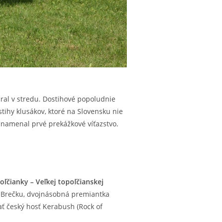
ral v stredu. Dostihové popoludnie
tihy klusákov, ktoré na Slovensku nie
aznamenal prvé prekážkové víťazstvo.
ľčianky – Veľkej topoľčianskej
ava Brečku, dvojnásobná premiantka
ať český hosť Kerabush (Rock of