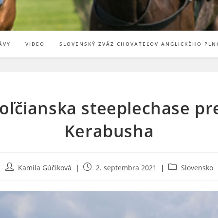
ÁVY
VIDEO
SLOVENSKÝ ZVÄZ CHOVATEĽOV ANGLICKÉHO PLN
poľčianska steeplechase pr
Kerabusha
Post
Post
Post
Kamila Gúčiková
2. septembra 2021
Slovensko
author:
published:
category: