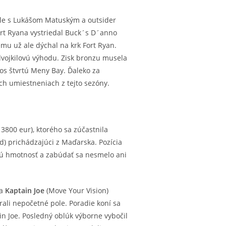
le s Lukášom Matuským a outsider
ort Ryana vystriedal Buck´s D´anno
ému už ale dýchal na krk Fort Ryan.
 dvojkilovú výhodu. Zisk bronzu musela
s štvrtú Meny Bay. Ďaleko za
och umiestneniach z tejto sezóny.
, 3800 eur), ktorého sa zúčastnila
d) prichádzajúci z Maďarska. Pozícia
vú hmotnosť a zabúdať sa nesmelo ani
ca
Kaptain Joe
(Move Your Vision)
ali nepočetné pole. Poradie koní sa
in Joe. Posledný oblúk výborne vybočil