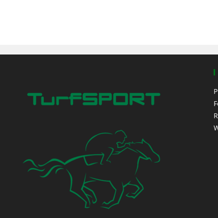
P
F
R
W