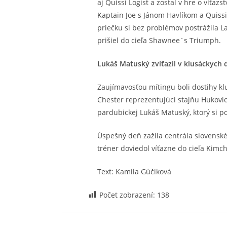
aj Quissi Logist a zostal v hre o víťaz
Kaptain Joe s Jánom Havlíkom a Quissi 
priečku si bez problémov postrážila 
prišiel do cieľa Shawnee´s Triumph.
Lukáš Matuský zvíťazil v klusáckych 
Zaujímavosťou mítingu boli dostihy klu
Chester reprezentujúci stajňu Hukovi
pardubickej Lukáš Matuský, ktorý si po
Úspešný deň zažila centrála slovenské
tréner doviedol víťazne do cieľa Kimc
Text: Kamila Gúčiková
Počet zobrazení:
138