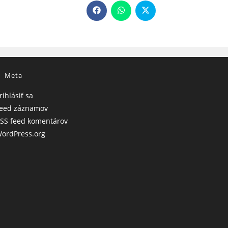
Opens
Opens
Opens
in
in
in
a
a
a
new
new
new
window
window
window
Meta
rihlásiť sa
eed záznamov
SS feed komentárov
ordPress.org