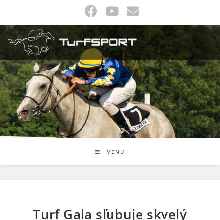
Skip
to
content
MENU
Turf Gala sľubuje skvelý