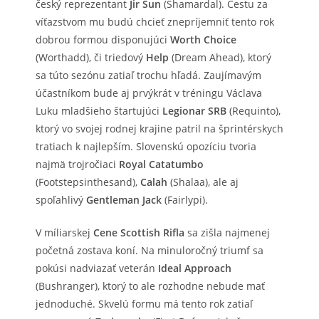
český reprezentant
Jir Sun
(Shamardal). Cestu za
víťazstvom mu budú chcieť znepríjemniť tento rok
dobrou formou disponujúci
Worth Choice
(Worthadd), či triedový
Help
(Dream Ahead), ktorý
sa túto sezónu zatiaľ trochu hľadá. Zaujímavým
účastníkom bude aj prvýkrát v tréningu Václava
Luku mladšieho štartujúci
Legionar SRB
(Requinto),
ktorý vo svojej rodnej krajine patril na šprintérskych
tratiach k najlepším. Slovenskú opozíciu tvoria
najmä trojročiaci
Royal Catatumbo
(Footstepsinthesand),
Calah
(Shalaa), ale aj
spoľahlivý
Gentleman Jack
(Fairlypi).
V míliarskej
Cene Scottish Rifla
sa zišla najmenej
početná zostava koní. Na minuloročný triumf sa
pokúsi nadviazať veterán
Ideal Approach
(Bushranger), ktorý to ale rozhodne nebude mať
jednoduché. Skvelú formu má tento rok zatiaľ