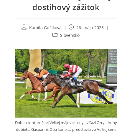
dostihový zážitok
Post
Post
Kamila Gúčiková
26. mája 2023
author:
published:
Post
Slovensko
category:
Dobeh tohtoročnej Veľkej májovej ceny - víťazí Orry, druhý
dobieha Gasparini. Oba kone sa predstavia vo Veľkej cene