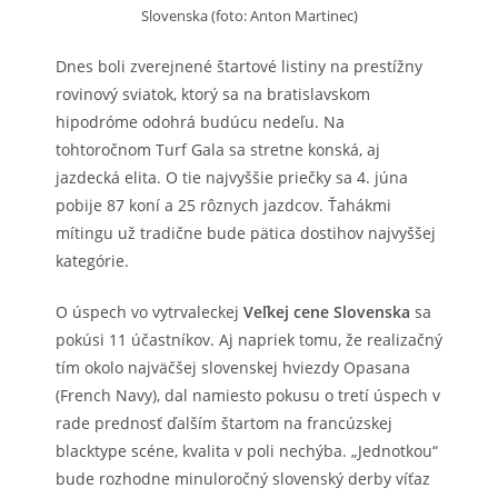
Slovenska (foto: Anton Martinec)
Dnes boli zverejnené štartové listiny na prestížny
rovinový sviatok, ktorý sa na bratislavskom
hipodróme odohrá budúcu nedeľu. Na
tohtoročnom Turf Gala sa stretne konská, aj
jazdecká elita. O tie najvyššie priečky sa 4. júna
pobije 87 koní a 25 rôznych jazdcov. Ťahákmi
mítingu už tradične bude pätica dostihov najvyššej
kategórie.
O úspech vo vytrvaleckej
Veľkej cene Slovenska
sa
pokúsi 11 účastníkov. Aj napriek tomu, že realizačný
tím okolo najväčšej slovenskej hviezdy Opasana
(French Navy), dal namiesto pokusu o tretí úspech v
rade prednosť ďalším štartom na francúzskej
blacktype scéne, kvalita v poli nechýba. „Jednotkou“
bude rozhodne minuloročný slovenský derby víťaz