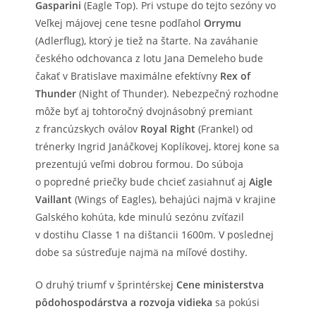
Gasparini
(Eagle Top). Pri vstupe do tejto sezóny vo
Veľkej májovej cene tesne podľahol
Orrymu
(Adlerflug), ktorý je tiež na štarte. Na zaváhanie
českého odchovanca z lotu Jana Demeleho bude
čakať v Bratislave maximálne efektívny
Rex of
Thunder
(Night of Thunder). Nebezpečný rozhodne
môže byť aj tohtoročný dvojnásobný premiant
z francúzskych oválov
Royal Right
(Frankel) od
trénerky Ingrid Janáčkovej Koplíkovej, ktorej kone sa
prezentujú veľmi dobrou formou. Do súboja
o popredné priečky bude chcieť zasiahnuť aj
Aigle
Vaillant
(Wings of Eagles), behajúci najmä v krajine
Galského kohúta, kde minulú sezónu zvíťazil
v dostihu Classe 1 na dištancii 1600m. V poslednej
dobe sa sústreďuje najmä na míľové dostihy.
O druhý triumf v šprintérskej
Cene ministerstva
pôdohospodárstva a rozvoja vidieka
sa pokúsi