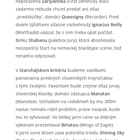
neporazená
Zariyannka
(First Defence), kožu
zadarmo nebude chcieť predať ani víťaz
„predskúšky“, domáci
Quessigny
(Recorder). Pred
dvomi týždňami víťazne rozbehnutý
Ignacius Reilly
(Worthadd) ukázal, že s ním treba opäť počítať.
Belku
Shabanu
(Jukebox Jury), ktorá absolvovala
neúspešný štart na nemeckej blacktype scéne, tiež
neradno odpisovať.
V
Starohájskom kritériu
budeme svedkami
porovnania predných slovenských trojročiakov
s tými českými. Favoritom bude zrejme víťaz prvej
slovenskej klasiky, domáci zástupca
Manatan
(Manatee). Vzhľadom na rodokmeň by mu 300m
naviac nemalo robiť problém, práve naopak, bude
mu to vyhovovať. Vo Velkej jarní cene sa dobrým
výkonom prezentoval
Biriatou
(Wings of Eagle).
V Jarní cene klisen zase potvrdila triedu
Shining Sky