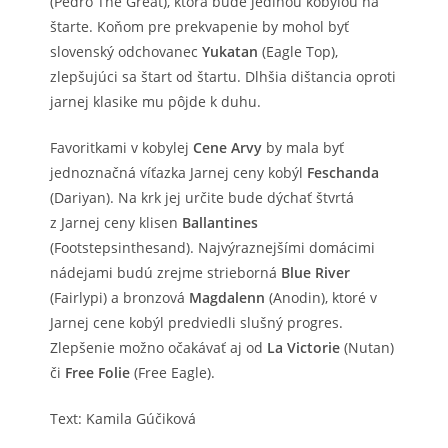
(Pedro The Great), ktorá bude jedinou kobylou na
štarte. Koňom pre prekvapenie by mohol byť
slovenský odchovanec
Yukatan
(Eagle Top),
zlepšujúci sa štart od štartu. Dlhšia dištancia oproti
jarnej klasike mu pôjde k duhu.
Favoritkami v kobylej
Cene Arvy
by mala byť
jednoznačná víťazka Jarnej ceny kobýl
Feschanda
(Dariyan). Na krk jej určite bude dýchať štvrtá
z Jarnej ceny klisen
Ballantines
(Footstepsinthesand). Najvýraznejšími domácimi
nádejami budú zrejme strieborná
Blue River
(Fairlypi) a bronzová
Magdalenn
(Anodin), ktoré v
Jarnej cene kobýl predviedli slušný progres.
Zlepšenie možno očakávať aj od
La Victorie
(Nutan)
či
Free Folie
(Free Eagle).
Text: Kamila Gúčiková