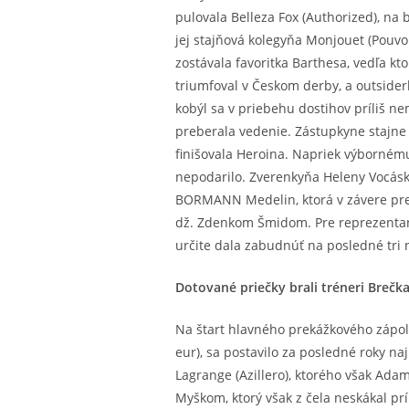
pulovala Belleza Fox (Authorized), na 
jej stajňová kolegyňa Monjouet (Pouvo
zostávala favoritka Barthesa, vedľa kto
triumfoval v Českom derby, a outsider
kobýl sa v priebehu dostihov príliš ne
preberala vedenie. Zástupkyne stajne 
finišovala Heroina. Napriek výborném
nepodarilo. Zverenkyňa Heleny Vocáskov
BORMANN Medelin, ktorá v závere pred
dž. Zdenkom Šmidom. Pre reprezentantk
určite dala zabudnúť na posledné tri n
Dotované priečky brali tréneri Brečka
Na štart hlavného prekážkového zápo
eur), sa postavilo za posledné roky na
Lagrange (Azillero), ktorého však Ada
Myškom, ktorý však z čela neskákal prí