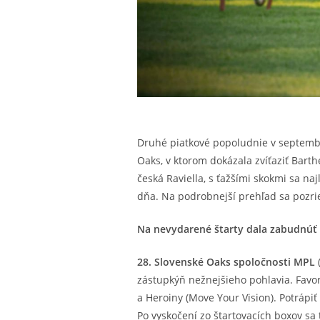
Druhé piatkové popoludnie v septembr
Oaks, v ktorom dokázala zvíťaziť Barth
česká Raviella, s ťažšími skokmi sa na
dňa. Na podrobnejší prehľad sa pozrie
Na nevydarené štarty dala zabudnúť
28. Slovenské Oaks spoločnosti MPL
(
zástupkýň nežnejšieho pohlavia. Favor
a Heroiny (Move Your Vision). Potrápiť
Po vyskočení zo štartovacích boxov sa