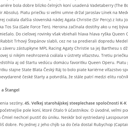
bariére bola dobre blízko čelných koní usadená Vadetaberry (The Bo
ir Absolu). Piatu priečku si veľmi umne držal Jaroslav Línek na Me
rej cválala ďalšia slovenská nádej Agata Christie (Sir Percy) z lotu
ka Tos Sia (Gale Force Ten). Heroina začínala dostihy ako u nej býv
miešalo. Do cieľovej rovinky však vbiehali hlava hlava ryška Queen
Rabbit Trhový Štepánov slabli, cez ne sa predierali dopredu Medeli
u záveru zástupkyne MPL Racing Agaty Christie sa jej Barthesu s 
ej si nikým neohrozená cválala v ústrety víťazstvu. Tretiu priečku
stihla aj od štartu vedúcu domácu favoritku Queen Operu. Piatu 
u stajne State Blata Český Ráj to bolo piate kariérne víťazstvo 
evydarené české štarty a potvrdila, že stále patrí medzi elitu roční
 a Štangel
lenia sezóny,
45. Veľkej starohájskej steeplechase spoločnosti K-K
jpočetnejšie pole koní, ktoré čítalo 9 účastníkov. O úvodné, veľmi 
m Čmiel nechcel pustiť do úniku. Neskôr bol vystriedaný Lasspourom
liš dobre. Po jednej z jeho chýb sa do čela dostal Rubychop (Captai