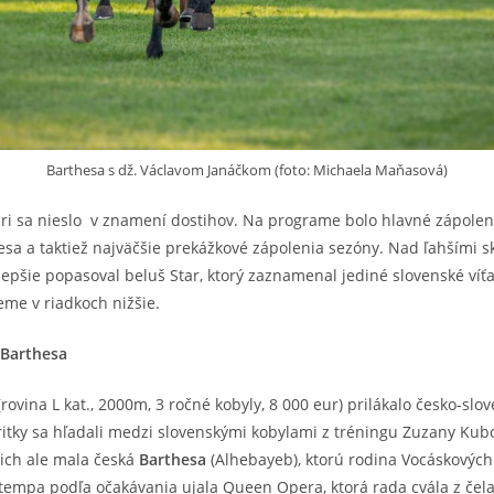
Barthesa s dž. Václavom Janáčkom (foto: Michaela Maňasová)
i sa nieslo v znamení dostihov. Na programe bolo hlavné zápolenie
esa a taktiež najväčšie prekážkové zápolenia sezóny. Nad ľahšími s
jlepšie popasoval beluš Star, ktorý zaznamenal jediné slovenské víť
me v riadkoch nižšie.
 Barthesa
rovina L kat., 2000m, 3 ročné kobyly, 8 000 eur) prilákalo česko-sl
itky sa hľadali medzi slovenskými kobylami z tréningu Zuzany Kubo
 ich ale mala česká
Barthesa
(Alhebayeb), ktorú rodina Vocáskových 
 tempa podľa očakávania ujala Queen Opera, ktorá rada cvála z čel