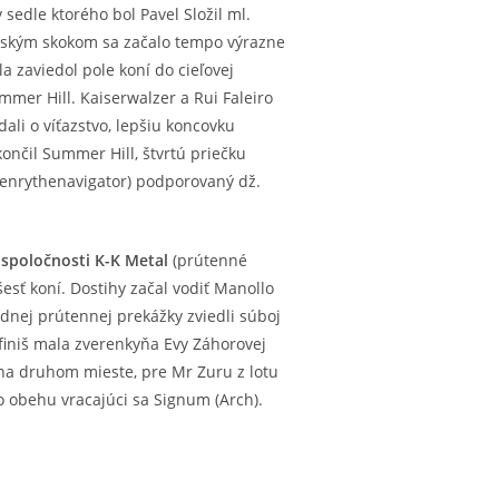
sedle ktorého bol Pavel Složil ml.
jským skokom sa začalo tempo výrazne
a zaviedol pole koní do cieľovej
mmer Hill. Kaiserwalzer a Rui Faleiro
dali o víťazstvo, lepšiu koncovku
končil Summer Hill, štvrtú priečku
Henrythenavigator) podporovaný dž.
spoločnosti K-K Metal
(prútenné
šesť koní. Dostihy začal vodiť Manollo
ednej prútennej prekážky zviedli súboj
 finiš mala zverenkyňa Evy Záhorovej
 na druhom mieste, pre Mr Zuru z lotu
o obehu vracajúci sa Signum (Arch).