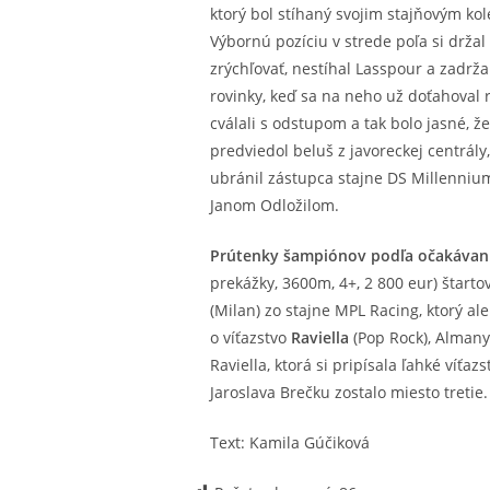
ktorý bol stíhaný svojim stajňovým kol
Výbornú pozíciu v strede poľa si držal
zrýchľovať, nestíhal Lasspour a zadrža
rovinky, keď sa na neho už doťahoval r
cválali s odstupom a tak bolo jasné, že
predviedol beluš z javoreckej centrály,
ubránil zástupca stajne DS Millenniu
Janom Odložilom.
Prútenky šampiónov podľa očakávaní
prekážky, 3600m, 4+, 2 800 eur) štarto
(Milan) zo stajne MPL Racing, ktorý al
o víťazstvo
Raviella
(Pop Rock), Almany
Raviella, ktorá si pripísala ľahké ví
Jaroslava Brečku zostalo miesto treti
Text: Kamila Gúčiková