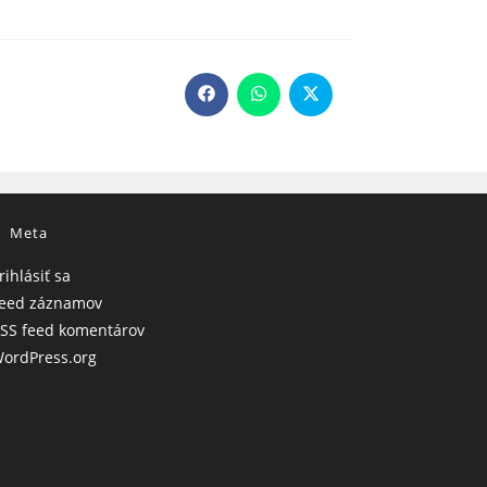
Opens
Opens
Opens
in
in
in
a
a
a
new
new
new
window
window
window
Meta
rihlásiť sa
eed záznamov
SS feed komentárov
ordPress.org