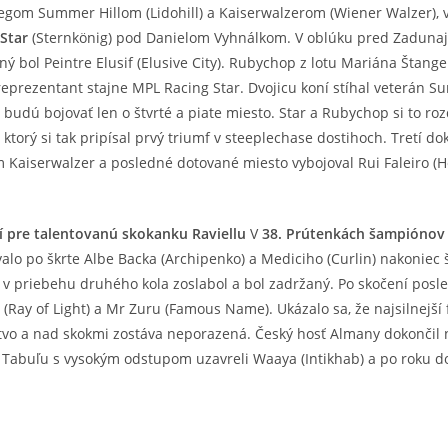
egom Summer Hillom (Lidohill) a Kaiserwalzerom (Wiener Walzer), v 
Star
(Sternkönig) pod Danielom Vyhnálkom. V oblúku pred Zaduna
ný bol Peintre Elusif (Elusive City). Rubychop z lotu Mariána Štangel
eprezentant stajne MPL Racing Star. Dvojicu koní stíhal veterán Su
 budú bojovať len o štvrté a piate miesto. Star a Rubychop si to roz
 ktorý si tak pripísal prvý triumf v steeplechase dostihoch. Tretí do
m Kaiserwalzer a posledné dotované miesto vybojoval Rui Faleiro (
 pre talentovanú skokanku Raviellu
V
38. Prútenkách šampiónov 
valo po škrte Albe Backa (Archipenko) a Mediciho (Curlin) nakoniec 
e v priebehu druhého kola zoslabol a bol zadržaný. Po skočení posl
 (Ray of Light) a Mr Zuru (Famous Name). Ukázalo sa, že najsilnejší
ťazstvo a nad skokmi zostáva neporazená. Český hosť Almany dokončil
e. Tabuľu s vysokým odstupom uzavreli Waaya (Intikhab) a po roku d