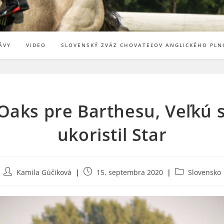
ÁVY
VIDEO
SLOVENSKÝ ZVÄZ CHOVATEĽOV ANGLICKÉHO PLN
Oaks pre Barthesu, Veľkú 
ukoristil Star
Post
Post
Post
Kamila Gúčiková
15. septembra 2020
Slovensko
author:
published:
category: