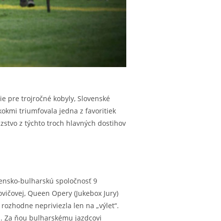
 pre trojročné kobyly, Slovenské
kokmi triumfovala jedna z favoritiek
azstvo z týchto troch hlavných dostihov
ovensko-bulharskú spoločnosť 9
vičovej, Queen Opery (Jukebox Jury)
rozhodne nepriviezla len na „výlet“.
a. Za ňou bulharskému jazdcovi