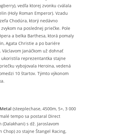
gberry), vedľa ktorej zvonku cválala
delin (Holy Roman Emperor). Vzadu
 Jozefa Chodúra, ktorý nedávno
a zvykom na poslednej priečke. Pole
 Opera a belka Barthesa, ktorá pomaly
n, Agata Christie a po bariére
dž. Václavom Janáčkom už dohnať
 ukoristila reprezentantka stajne
priečku vybojovala Heroina, vedená
spomedzi 10 štartov. Týmto výkonom
ka.
 Metal
(steeplechase, 4500m, 5+, 3 000
pomalé tempo sa postaral Direct
 (Dalakhani) s dž. Jaroslavom
n Chop) zo stajne Štangel Racing,