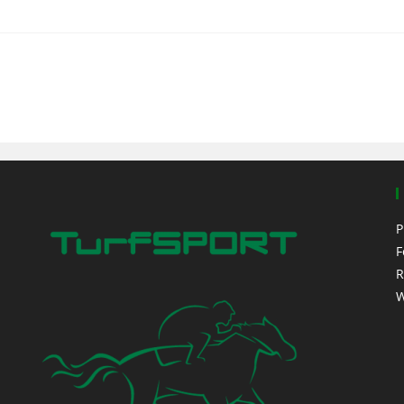
P
F
R
W