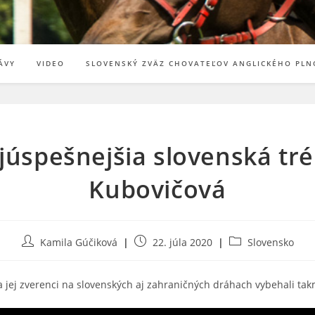
ÁVY
VIDEO
SLOVENSKÝ ZVÄZ CHOVATEĽOV ANGLICKÉHO PLN
júspešnejšia slovenská tr
Kubovičová
Post
Post
Post
Kamila Gúčiková
22. júla 2020
Slovensko
author:
published:
category:
a jej zverenci na slovenských aj zahraničných dráhach vybehali tak