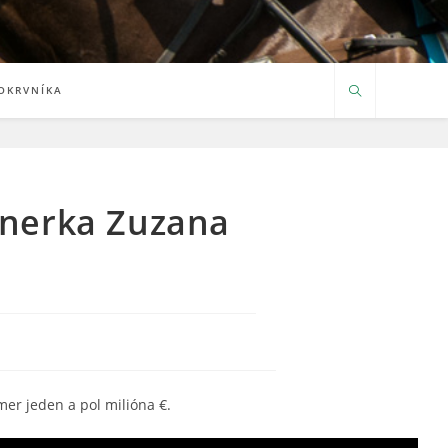
OKRVNÍKA
énerka Zuzana
mer jeden a pol milióna €.