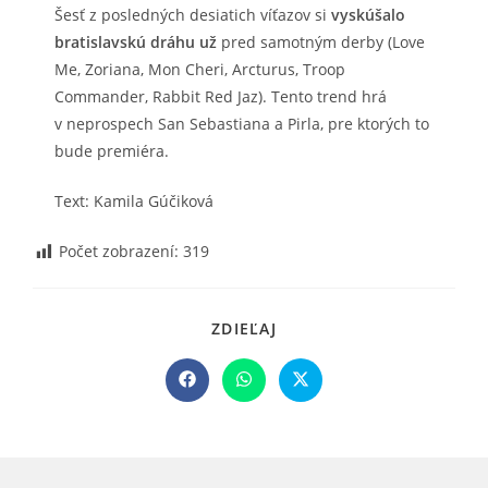
Šesť z posledných desiatich víťazov si
vyskúšalo
bratislavskú dráhu už
pred samotným derby (Love
Me, Zoriana, Mon Cheri, Arcturus, Troop
Commander, Rabbit Red Jaz). Tento trend hrá
v neprospech San Sebastiana a Pirla, pre ktorých to
bude premiéra.
Text: Kamila Gúčiková
Počet zobrazení:
319
SHARE
ZDIEĽAJ
THIS
CONTENT
Opens
Opens
Opens
in
in
in
a
a
a
new
new
new
window
window
window