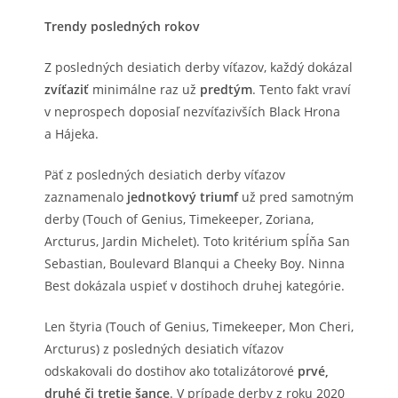
Trendy posledných rokov
Z posledných desiatich derby víťazov, každý dokázal
zvíťaziť
minimálne raz už
predtým
. Tento fakt vraví
v neprospech doposiaľ nezvíťazivších Black Hrona
a Hájeka.
Päť z posledných desiatich derby víťazov
zaznamenalo
jednotkový triumf
už pred samotným
derby (Touch of Genius, Timekeeper, Zoriana,
Arcturus, Jardin Michelet). Toto kritérium spĺňa San
Sebastian, Boulevard Blanqui a Cheeky Boy. Ninna
Best dokázala uspieť v dostihoch druhej kategórie.
Len štyria (Touch of Genius, Timekeeper, Mon Cheri,
Arcturus) z posledných desiatich víťazov
odskakovali do dostihov ako totalizátorové
prvé,
druhé či tretie šance
. V prípade derby z roku 2020