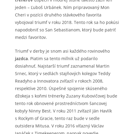
jeden – Ľuboš Urbánek. Ním pripravovaný Mon
Cheri v pozícii druhého stávkového favorita
vybojoval triumf v roku 2018. Tento rok sa ho pokúsi
napodobniť so San Sebastianom, ktorý bude patriť
medzi favoritov.
Triumf v derby je snom asi každého rovinového
jazdca
. Piatim sa tento míľnik už podarilo
dosiahnuť. Najstarší triumf zaznamenal Martin
Srnec, ktorý v sedlách stajňových kolegov Teddy
Readyho a Innovatora zvíťazil v rokoch 2008,
respektíve 2010. Úspešné spojenie skúseného
džokeja s koňmi trénerky Zuzany Kubovičovej bude
tento rok obnovené prostredníctvom šancovej
kobyly Ninny Best. V roku 2011 zvíťazil Ján Havlík
s Rockym of Gracie, tento raz bude v sedle
outsidera Mitusa. V roku 2016 víťazný Václav
Janáček s Timekeeperom, naopak povedie