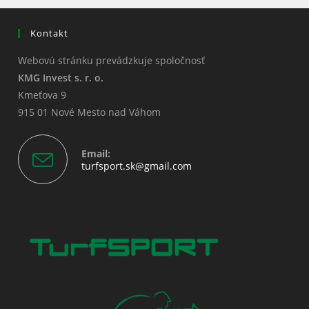
Kontakt
Webovú stránku prevádzkuje spoločnosť
KMG Invest s. r. o.
Kmeťova 9
915 01 Nové Mesto nad Váhom
Email:
Opens
turfsport.sk@gmail.com
in
your
application