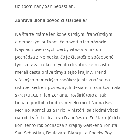
už spomínaný San Sebastian.
Zohráva úloha pôvod či sfarbenie?
Na štarte máme len kone s írskym, francúzskym
a nemeckým sufixom, čo hovorí o ich
pôvode
.
Najviac slovenských derby víťazov v histórii
pochádza z Nemecka, čo je čiastočne spôsobené
tým, že v začiatkoch týchto dostihov sem často
merali cestu práve tímy z tejto krajiny. Trend
víťazných nemeckých rodákov je ale značne na
ústupe, keďže z posledných desiatich ročníkov mala
skratku „GER“ len Zoriana. Rozšíriť toto aj tak
bohaté portfólio budú v nedeľu môcť Ninna Best,
Merino, Kornelius a Pirlo. V histórii sa siedmi víťazi
narodili v Írsku, traja vo Francúzsku. Zo štartujúcich
koní tento rok pochádza z krajiny Galského kohúta
San Sebastian, Boulevard Blanqui a Cheeky Boy.