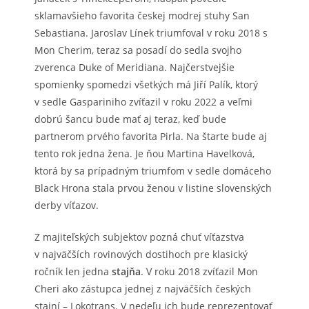
sklamavšieho favorita českej modrej stuhy San
Sebastiana. Jaroslav Línek triumfoval v roku 2018 s
Mon Cherim, teraz sa posadí do sedla svojho
zverenca Duke of Meridiana. Najčerstvejšie
spomienky spomedzi všetkých má Jiří Palík, ktorý
v sedle Gaspariniho zvíťazil v roku 2022 a veľmi
dobrú šancu bude mať aj teraz, keď bude
partnerom prvého favorita Pirla. Na štarte bude aj
tento rok jedna žena. Je ňou Martina Havelková,
ktorá by sa prípadným triumfom v sedle domáceho
Black Hrona stala prvou ženou v listine slovenských
derby víťazov.
Z majiteľských subjektov pozná chuť víťazstva
v najväčších rovinových dostihoch pre klasický
ročník len jedna
stajňa
. V roku 2018 zvíťazil Mon
Cheri ako zástupca jednej z najväčších českých
stajní – Lokotrans. V nedeľu ich bude reprezentovať