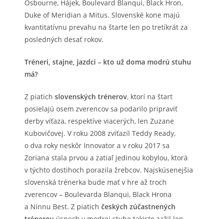
Osbourne, Hájek, Boulevard Blanqui, Black Hron,
Duke of Meridian a Mitus. Slovenské kone majú
kvantitatívnu prevahu na štarte len po tretíkrát za
posledných desať rokov.
Tréneri, stajne, jazdci – kto už doma modrú stuhu
má?
Z piatich
slovenských trénerov
, ktorí na štart
posielajú osem zverencov sa podarilo pripraviť
derby víťaza, respektíve viacerých, len Zuzane
Kubovičovej. V roku 2008 zvíťazil Teddy Ready,
o dva roky neskôr Innovator a v roku 2017 sa
Zoriana stala prvou a zatiaľ jedinou kobylou, ktorá
v týchto dostihoch porazila žrebcov. Najskúsenejšia
slovenská trénerka bude mať v hre až troch
zverencov – Boulevarda Blanqui, Black Hrona
a Ninnu Best. Z piatich
českých zúčastnených
trénerov
úspech v modrej stuhe takisto zažil len