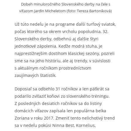
Dobeh minuloročného Slovenského derby na čele s
víťazom Jardin Micheletom (foto: Tereza Bartoníková)
Už túto nedeľu je na programe ďalší turfový sviatok,
počas ktorého sa okrem vrcholu popoludnia, 32.
Slovenského derby, odbehnú aj ďalšie štyri
jednotkové zápolenia. Keďže modrá stuha, je
najprestížnejším dostihom klasickej sezóny, pozreli
sme sa na jeho históriu, ale aj trendy, v súvislosti
s aktuálnym ročníkom prostredníctvom
zaujímavých štatistík.
Doposiaľ sa odbehlo 31 ročníkov a len päťkrát sa
podarilo zvíťaziť koňovi zo slovenského tréningu.
Z posledných desiatich ročníkov sa do listiny
domácich víťazov zapísala len populárna belka
Zoriana v roku 2017. Zmeniť tento nelichotivý trend
sa v nedeľu pokúsi Ninna Best, Kornelius,