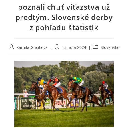
poznali chuť víťazstva už
predtým. Slovenské derby
z pohľadu štatistík
Post
Post
Post
Kamila Gúčiková
13. júla 2024
Slovensko
author:
published:
category: