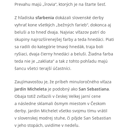
Prevahu majú „Írovia“, ktorých je na štarte šesť.
Z hľadiska
sfarbenia
dokázali slovenské derby
vyhrať kone všetkých „bežných farieb“, dokonca aj
beluši a to hneď dvaja. Najviac víťazov patrí do
skupiny najrozšírenejšej farby a teda hnedáci. Piati
sa radili do kategórie tmavý hnedák, traja boli
ryšiaci, dvaja čierny hnedáci a beluši. Žiadna farba
teda nie je „zakliata“ a tak z tohto pohľadu majú
šancu všetci terajší účastníci.
Zaujímavosťou je, že príbeh minuloročného víťaza
Jardin Micheleta
je podobný ako
San Sebastiana
.
Obaja totiž zvíťazili v českej Velkej jarní cene
a následne sklamali ôsmym miestom v Českom
derby. Jardin Michelet všetko svojmu tímu vrátil
v slovenskej modrej stuhe, či pôjde San Sebastian
v jeho stopách, uvidíme v nedeľu.