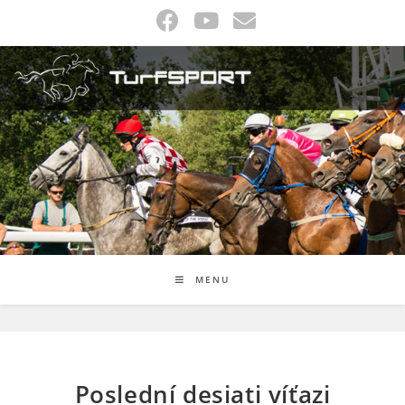
Skip
to
content
MENU
Poslední desiati víťazi