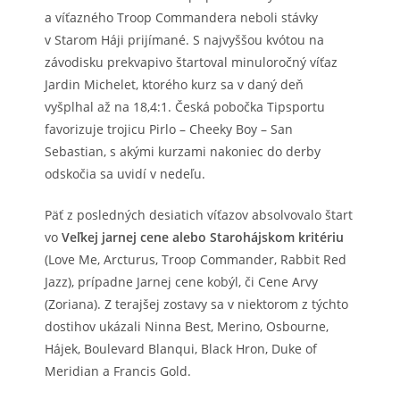
a víťazného Troop Commandera neboli stávky
v Starom Háji prijímané. S najvyššou kvótou na
závodisku prekvapivo štartoval minuloročný víťaz
Jardin Michelet, ktorého kurz sa v daný deň
vyšplhal až na 18,4:1. Česká pobočka Tipsportu
favorizuje trojicu Pirlo – Cheeky Boy – San
Sebastian, s akými kurzami nakoniec do derby
odskočia sa uvidí v nedeľu.
Päť z posledných desiatich víťazov absolvovalo štart
vo
Veľkej jarnej cene alebo Starohájskom kritériu
(Love Me, Arcturus, Troop Commander, Rabbit Red
Jazz), prípadne Jarnej cene kobýl, či Cene Arvy
(Zoriana). Z terajšej zostavy sa v niektorom z týchto
dostihov ukázali Ninna Best, Merino, Osbourne,
Hájek, Boulevard Blanqui, Black Hron, Duke of
Meridian a Francis Gold.