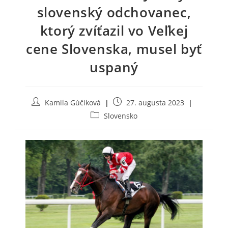
slovenský odchovanec,
ktorý zvíťazil vo Veľkej
cene Slovenska, musel byť
uspaný
Post
Post
Kamila Gúčiková
27. augusta 2023
author:
published:
Post
Slovensko
category: