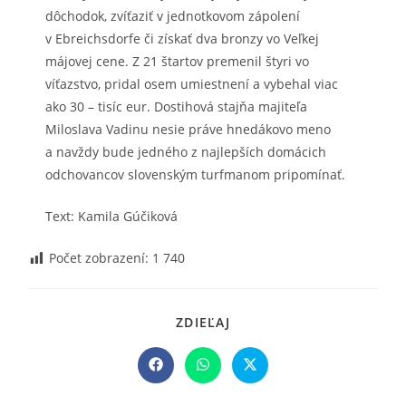
dôchodok, zvíťaziť v jednotkovom zápolení
v Ebreichsdorfe či získať dva bronzy vo Veľkej
májovej cene. Z 21 štartov premenil štyri vo
víťazstvo, pridal osem umiestnení a vybehal viac
ako 30 – tisíc eur. Dostihová stajňa majiteľa
Miloslava Vadinu nesie práve hnedákovo meno
a navždy bude jedného z najlepších domácich
odchovancov slovenským turfmanom pripomínať.
Text: Kamila Gúčiková
Počet zobrazení:
1 740
SHARE
ZDIEĽAJ
THIS
CONTENT
Opens
Opens
Opens
in
in
in
a
a
a