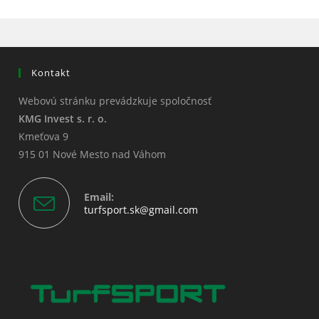
new
new
new
window
window
window
Kontakt
Webovú stránku prevádzkuje spoločnosť
KMG Invest s. r. o.
Kmeťova 9
915 01 Nové Mesto nad Váhom
Email:
Opens
turfsport.sk@gmail.com
in
your
application