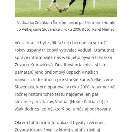
Vadual so Zdenkom Šmidom tesne po životnom triumfe
vo Veľkej cene Slovenska v roku 2006 (foto: Karel Němec)
Včera musel byť kvôli ťažkej chorobe vo veku 21
rokov uspaný triedový vytrvalec Vadual. O smutnej
správe informovala náš web jeho bývalá trénerka
Zuzana Kubovičová. Dostihoví priaznivci si isto
pamätajú jeho prelomový úspech v našich
najväčších dostihoch pre staršie kone, Veľkej cene
Slovenska, ktorú opanoval v roku 2006. V takmer 40
ročnej histórii tohto testu nájdeme len päť
slovenských víťazov, Vadual (Noble Patriarch) je
však dodnes jediný, ktorý bol u nás aj odchovaný.
Okrem tohto triumfu dokázal bývalý zverenec
Zuzany Kubovičovej, v ktorej stajni strávil aj