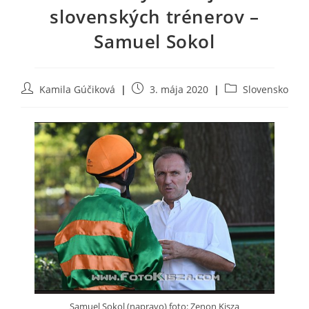
slovenských trénerov –
Samuel Sokol
Post
Post
Post
Kamila Gúčiková
3. mája 2020
Slovensko
author:
published:
category:
Samuel Sokol (napravo) foto: Zenon Kisza