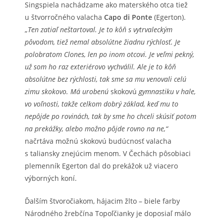
Singspiela nachádzame ako materského otca tiež
u štvorročného valacha
Capo di Ponte
(Egerton).
„
Ten zatiaľ neštartoval. Je to kôň s vytrvaleckým
pôvodom, tiež nemal absolútne žiadnu rýchlosť. Je
polobratom Clones, len po inom otcovi. Je veľmi pekný,
už som ho raz exteriérovo vychválil. Ale je to kôň
absolútne bez rýchlosti, tak sme sa mu venovali celú
zimu skokovo. Má urobenú
skokovú
gymnastiku v hale,
vo voľnosti, takže celkom dobrý základ, keď mu to
nepôjde po rovinách, tak by sme ho chceli skúsiť potom
na prekážky, alebo možno pôjde rovno na ne,“
načrtáva možnú skokovú budúcnosť valacha
s taliansky znejúcim menom. V Čechách pôsobiaci
plemenník Egerton dal do prekážok už viacero
výborných koní.
Ďalším štvoročiakom, hájacim žlto – biele farby
Národného žrebčína Topoľčianky je doposiaľ málo