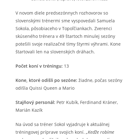
V novom diele predsezónnych rozhovorov so
slovenskými trénermi sme vyspovedali Samuela
Sokola, pôsobiaceho v Topoľčiankach. Zverenci
skúseného trénera v 49 štartoch minulej sezóny
potešili svoje realizačné tímy štyrmi výhrami. Kone
štartovali len na slovenských dráhach.
Počet koní v tréningu:
13
Kone, ktoré odišli po sezóne:
žiadne, počas sezóny
odišla Quissi Queen a Mario
Stajňový personál:
Petr Kubík, Ferdinand Kráner,
Marián Kazík
Na úvod sa tréner Sokol vyjadruje k aktuálnej
tréningovej príprave svojich koní.
„Keďže robíme