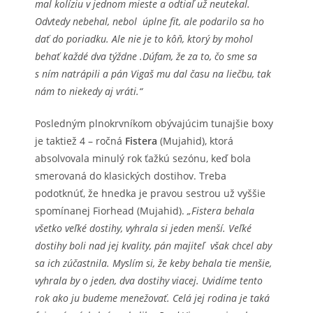
mal kolíziu v jednom mieste a odtiaľ už neutekal.
Odvtedy nebehal, nebol úplne fit, ale podarilo sa ho
dať do poriadku. Ale nie je to kôň, ktorý by mohol
behať každé dva týždne .Dúfam, že za to, čo sme sa
s ním natrápili a pán Vigaš mu dal času na liečbu, tak
nám to niekedy aj vráti.“
Posledným plnokrvníkom obývajúcim tunajšie boxy
je taktiež 4 – ročná
Fistera
(Mujahid), ktorá
absolvovala minulý rok ťažkú sezónu, keď bola
smerovaná do klasických dostihov. Treba
podotknúť, že hnedka je pravou sestrou už vyššie
spomínanej Fiorhead (Mujahid).
„Fistera behala
všetko veľké dostihy, vyhrala si jeden menší. Veľké
dostihy boli nad jej kvality, pán majiteľ však chcel aby
sa ich zúčastnila. Myslím si, že keby behala tie menšie,
vyhrala by o jeden, dva dostihy viacej. Uvidíme tento
rok ako ju budeme menežovať. Celá jej rodina je taká