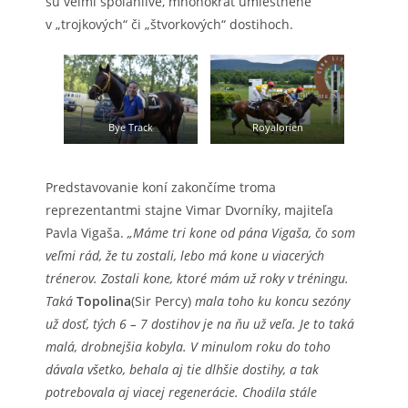
sú veľmi spoľahlivé, mnohokrát umiestnené
v „trojkových“ či „štvorkových“ dostihoch.
Bye Track
Royalorien
Predstavovanie koní zakončíme troma
reprezentantmi stajne Vimar Dvorníky, majiteľa
Pavla Vigaša.
„Máme tri kone od pána Vigaša, čo som
veľmi rád, že tu zostali, lebo má kone u viacerých
trénerov. Zostali kone, ktoré mám už roky v tréningu.
Taká
Topolina
(Sir Percy)
mala toho ku koncu sezóny
už dosť, tých 6 – 7 dostihov je na ňu už veľa. Je to taká
malá, drobnejšia kobyla. V minulom roku do toho
dávala všetko, behala aj tie dlhšie dostihy, a tak
potrebovala aj viacej regenerácie. Chodila stále