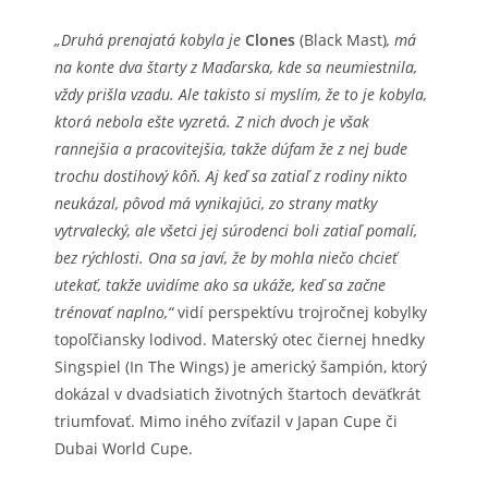
„Druhá prenajatá kobyla je
Clones
(Black Mast)
, má
na konte dva štarty z Maďarska, kde sa neumiestnila,
vždy prišla vzadu. Ale takisto si myslím, že to je kobyla,
ktorá nebola ešte vyzretá. Z nich dvoch je však
rannejšia a pracovitejšia, takže dúfam že z nej bude
trochu dostihový kôň. Aj keď sa zatiaľ z rodiny nikto
neukázal, pôvod má vynikajúci, zo strany matky
vytrvalecký, ale všetci jej súrodenci boli zatiaľ pomalí,
bez rýchlosti. Ona sa javí, že by mohla niečo chcieť
utekať, takže uvidíme ako sa ukáže, keď sa začne
trénovať naplno,“
vidí perspektívu trojročnej kobylky
topoľčiansky lodivod. Materský otec čiernej hnedky
Singspiel (In The Wings) je americký šampión, ktorý
dokázal v dvadsiatich životných štartoch deväťkrát
triumfovať. Mimo iného zvíťazil v Japan Cupe či
Dubai World Cupe.