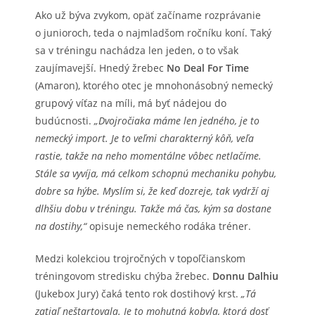
Ako už býva zvykom, opäť začíname rozprávanie
o junioroch, teda o najmladšom ročníku koní. Taký
sa v tréningu nachádza len jeden, o to však
zaujímavejší. Hnedý žrebec
No Deal For Time
(Amaron), ktorého otec je mnohonásobný nemecký
grupový víťaz na míli, má byť nádejou do
budúcnosti.
„Dvojročiaka máme len jedného, je to
nemecký import. Je to veľmi charakterný kôň, veľa
rastie, takže na neho momentálne vôbec netlačíme.
Stále sa vyvíja, má celkom schopnú mechaniku pohybu,
dobre sa hýbe. Myslím si, že keď dozreje, tak vydrží aj
dlhšiu dobu v tréningu. Takže má čas, kým sa dostane
na dostihy,“
opisuje nemeckého rodáka tréner.
Medzi kolekciou trojročných v topoľčianskom
tréningovom stredisku chýba žrebec.
Donnu Dalhiu
(Jukebox Jury) čaká tento rok dostihový krst.
„Tá
zatiaľ neštartovala. Je to mohutná kobyla, ktorá dosť