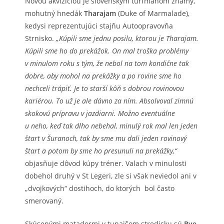
Novou akvizíciou je slovenským turfmanom známy,
mohutný hnedák
Tharajam
(Duke of Marmalade),
kedysi reprezentujúci stajňu Autoopravovňa
Strnisko.
„Kúpili sme jednu posilu, ktorou je Tharajam.
Kúpili sme ho do prekážok. On mal troška problémy
v minulom roku s tým, že nebol na tom kondične tak
dobre, aby mohol na prekážky a po rovine sme ho
nechceli trápiť. Je to starší kôň s dobrou rovinovou
kariérou. To už je ale dávno za ním. Absolvoval zimnú
skokovú prípravu v jazdiarni. Možno eventuálne
u neho, keď tak dlho nebehal, minulý rok mal len jeden
štart v Šuranoch, tak by sme mu dali jeden rovinový
štart a potom by sme ho presunuli na prekážky,“
objasňuje dôvod kúpy tréner. Valach v minulosti
dobehol druhý v St Legeri, zle si však neviedol ani v
„dvojkových“ dostihoch, do ktorých bol často
smerovaný.
Skúsenými matadormi v tunajšom stredisku sú
Bye