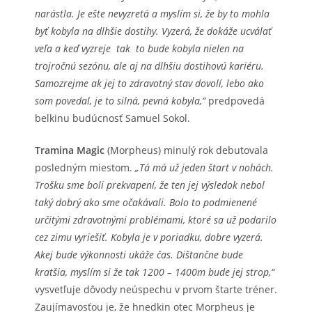
narástla. Je ešte nevyzretá a myslím si, že by to mohla
byť kobyla na dlhšie dostihy. Vyzerá, že dokáže ucválať
veľa a keď vyzreje tak to bude kobyla nielen na
trojročnú sezónu, ale aj na dlhšiu dostihovú kariéru.
Samozrejme ak jej to zdravotný stav dovolí, lebo ako
som povedal, je to silná, pevná kobyla,“
predpovedá
belkinu budúcnosť Samuel Sokol.
Tramina Magic
(Morpheus) minulý rok debutovala
posledným miestom.
„Tá má už jeden štart v nohách.
Trošku sme boli prekvapení, že ten jej výsledok nebol
taký dobrý ako sme očakávali. Bolo to podmienené
určitými zdravotnými problémami, ktoré sa už podarilo
cez zimu vyriešiť. Kobyla je v poriadku, dobre vyzerá.
Akej bude výkonnosti ukáže čas. Dištančne bude
kratšia, myslím si že tak 1200 – 1400m bude jej strop,“
vysvetľuje dôvody neúspechu v prvom štarte tréner.
Zaujímavosťou je, že hnedkin otec Morpheus je