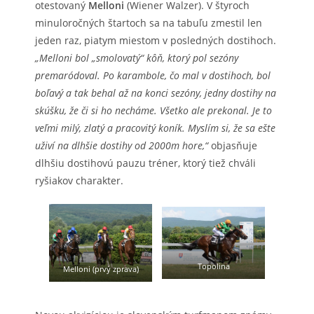
otestovaný
Melloni
(Wiener Walzer). V štyroch
minuloročných štartoch sa na tabuľu zmestil len
jeden raz, piatym miestom v posledných dostihoch.
„Melloni bol „smolovatý“ kôň, ktorý pol sezóny
premaródoval. Po karambole, čo mal v dostihoch, bol
boľavý a tak behal až na konci sezóny, jedny dostihy na
skúšku, že či si ho necháme. Všetko ale prekonal. Je to
veľmi milý, zlatý a pracovitý koník. Myslím si, že sa ešte
uživí na dlhšie dostihy od 2000m hore,“
objasňuje
dlhšiu dostihovú pauzu tréner, ktorý tiež chváli
ryšiakov charakter.
Topolina
Melloni (prvý zprava)