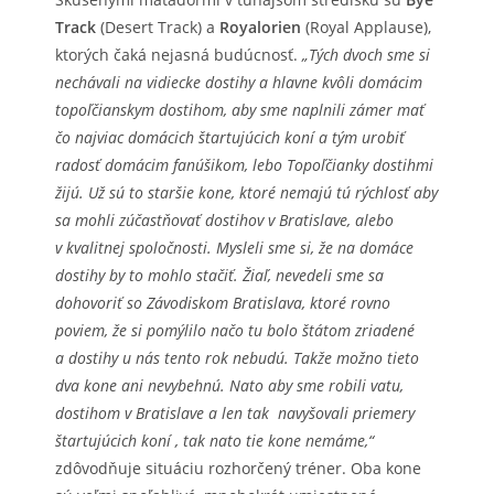
Track
(Desert Track) a
Royalorien
(Royal Applause),
ktorých čaká nejasná budúcnosť.
„Tých dvoch sme si
nechávali na vidiecke dostihy a hlavne kvôli domácim
topoľčianskym dostihom, aby sme naplnili zámer mať
čo najviac domácich štartujúcich koní a tým urobiť
radosť domácim fanúšikom, lebo Topoľčianky dostihmi
žijú. Už sú to staršie kone, ktoré nemajú tú rýchlosť aby
sa mohli zúčastňovať dostihov v Bratislave, alebo
v kvalitnej spoločnosti. Mysleli sme si, že na domáce
dostihy by to mohlo stačiť. Žiaľ, nevedeli sme sa
dohovoriť so Závodiskom Bratislava, ktoré rovno
poviem, že si pomýlilo načo tu bolo štátom zriadené
a dostihy u nás tento rok nebudú. Takže možno tieto
dva kone ani nevybehnú. Nato aby sme robili vatu,
dostihom v Bratislave a len tak navyšovali priemery
štartujúcich koní , tak nato tie kone nemáme,“
zdôvodňuje situáciu rozhorčený tréner. Oba kone