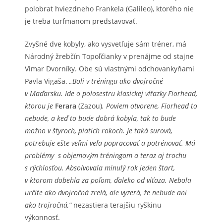
polobrat hviezdneho Frankela (Galileo), ktorého nie
je treba turfmanom predstavovať.
Zvyšné dve kobyly, ako vysvetľuje sám tréner, má
Národný žrebčín Topoľčianky v prenájme od stajne
Vimar Dvorníky. Obe sú vlastnými odchovankyňami
Pavla Vigaša.
„Boli v tréningu ako dvojročné
v Maďarsku. Ide o polosestru klasickej víťazky Fiorhead,
ktorou je
Ferara
(Zazou)
. Poviem otvorene, Fiorhead to
nebude, a keď to bude dobrá kobyla, tak to bude
možno v štyroch, piatich rokoch. Je taká surová,
potrebuje ešte veľmi veľa popracovať a potrénovať. Má
problémy s objemovým tréningom a teraz aj trochu
s rýchlosťou. Absolvovala minulý rok jeden štart,
v ktorom dobehla za poľom, ďaleko od víťaza. Nebola
určite ako dvojročná zrelá, ale vyzerá, že nebude ani
ako trojročná,“
nezastiera terajšiu ryškinu
výkonnosť.