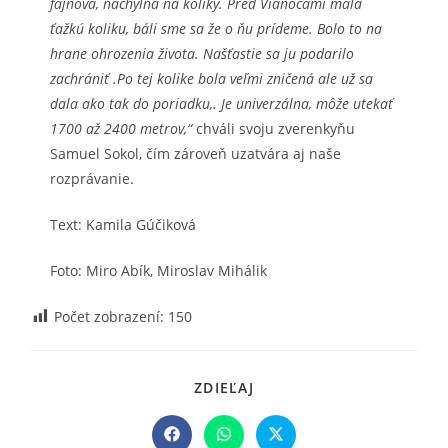
fajnová, náchylná na koliky. Pred Vianocami mala
ťažkú koliku, báli sme sa že o ňu prídeme. Bolo to na
hrane ohrozenia života. Našťastie sa ju podarilo
zachrániť .Po tej kolike bola veľmi zničená ale už sa
dala ako tak do poriadku,. Je univerzálna, môže utekať
1700 až 2400 metrov,“
chváli svoju zverenkyňu
Samuel Sokol, čím zároveň uzatvára aj naše
rozprávanie.
Text: Kamila Gúčiková
Foto: Miro Abík, Miroslav Mihálik
Počet zobrazení:
150
SHARE
ZDIEĽAJ
THIS
CONTENT
Opens
Opens
Opens