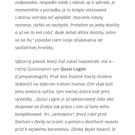
zodpovedne, nespadla nikde z tabule, aj si vyhrala. Je
momentálne v poriadku, je to kobyla otestovaná
s ktorou netreba nič vymýšľať. Ona veľa roboty
neznesie, rýchlo sa nachystá. Prebehne sa jedny dostihy
a už vie čo má robiť. Bude behať dlhšie dostihy, teším
sa na ňu,“
povedal nám svoje očakávania od
spoľahlivej hnedky.
Výborný pôvod, ktorý žiaľ zatiaľ nepotvrdil, má 4 –
ročný Quissisanin syn
Qussi Logist
(Campanologist). Prvé dva životné štarty zhodne
dokončil na dobrom treťom mieste, čím však boli
jeho ambície vyššie, tým menej dobré boli jeho
výsledky.
„Quissi Logist je už vykastrovaný ,lebo ako
dospieval na žrebca tak práca s ním už bola veľmi
komplikovaná Pri „extempóre“, ktoré robil pred
štartom v Derby sa zranil, a potom v dostihoch muselo
prísť k nejakému karambolu. Džokej Bojko hovoril, že