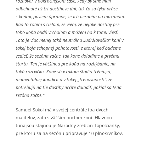
rozhovor v pokročilejšom čase, kedy by sme mali
odbehnuté už tri dostihové dni, tak čo sa týka práce
s koňmi, poviem úprimne, že ich nerobím na maximum.
Rád to robím s cieľom, že viem, že nejaké dostihy pre
toho koňa budú vrcholom a môžem ho k tomu viesť.
Toto je viac menej taká neutrálna „udržiavačka“ koní v
takej boja schopnej pohotovosti, z ktorej keď budeme
vedieť, že sezóna začne, tak kone doladíme k prvému
štartu. Ten je väčšinou pre koňa na rozhýbanie, na
takú rozcvičku. Kone sú v takom štádiu tréningu,
momentálnej kondícii a v takej „trénovanosti“, že
potrebujú na tie dostihy určite doladiť, pokiaľ sa teda
sezóna začne.“
Samuel Sokol má v svojej centrále iba dvoch
majiteľov, zato s väčším počtom koní. Hlavnou
tunajšou stajňou je Národný žrebčín Topoľčianky,
pre ktorú sa na sezónu pripravuje 10 plnokrvníkov.