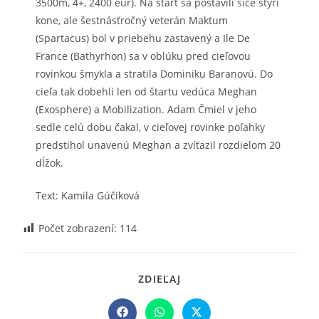
3500m, 4+, 2400 eur). Na štart sa postavili síce štyri
kone, ale šestnásťročný veterán Maktum
(Spartacus) bol v priebehu zastavený a Ile De
France (Bathyrhon) sa v oblúku pred cieľovou
rovinkou šmykla a stratila Dominiku Baranovú. Do
cieľa tak dobehli len od štartu vedúca Meghan
(Exosphere) a Mobilization. Adam Čmiel v jeho
sedle celú dobu čakal, v cieľovej rovinke poľahky
predstihol unavenú Meghan a zvíťazil rozdielom 20
dĺžok.
Text: Kamila Gúčiková
Počet zobrazení:
114
SHARE
ZDIEĽAJ
THIS
CONTENT
Opens
Opens
Opens