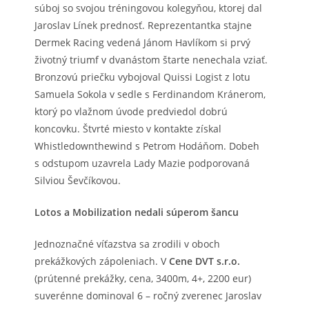
súboj so svojou tréningovou kolegyňou, ktorej dal
Jaroslav Línek prednosť. Reprezentantka stajne
Dermek Racing vedená Jánom Havlíkom si prvý
životný triumf v dvanástom štarte nenechala vziať.
Bronzovú priečku vybojoval Quissi Logist z lotu
Samuela Sokola v sedle s Ferdinandom Kránerom,
ktorý po vlažnom úvode predviedol dobrú
koncovku. Štvrté miesto v kontakte získal
Whistledownthewind s Petrom Hodáňom. Dobeh
s odstupom uzavrela Lady Mazie podporovaná
Silviou Ševčíkovou.
Lotos a Mobilization nedali súperom šancu
Jednoznačné víťazstva sa zrodili v oboch
prekážkových zápoleniach. V
Cene DVT s.r.o.
(prútenné prekážky, cena, 3400m, 4+, 2200 eur)
suverénne dominoval 6 – ročný zverenec Jaroslav