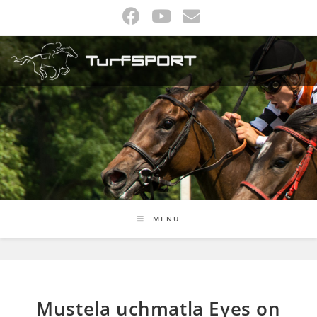
Skip
to
content
MENU
Mustela uchmatla Eyes on