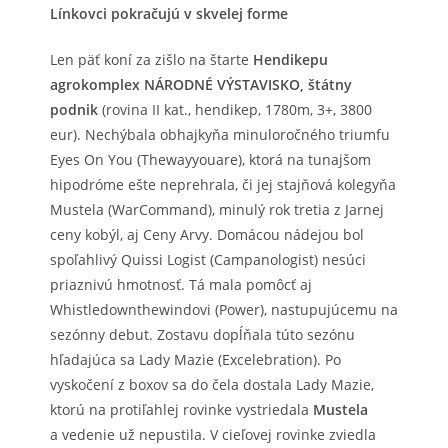
Línkovci pokračujú v skvelej forme
Len päť koní za zišlo na štarte
Hendikepu
agrokomplex NÁRODNÉ VÝSTAVISKO, štátny
podnik
(rovina II kat., hendikep, 1780m, 3+, 3800
eur). Nechýbala obhajkyňa minuloročného triumfu
Eyes On You (Thewayyouare), ktorá na tunajšom
hipodróme ešte neprehrala, či jej stajňová kolegyňa
Mustela (WarCommand), minulý rok tretia z Jarnej
ceny kobýl, aj Ceny Arvy. Domácou nádejou bol
spoľahlivý Quissi Logist (Campanologist) nesúci
priaznivú hmotnosť. Tá mala pomôcť aj
Whistledownthewindovi (Power), nastupujúcemu na
sezónny debut. Zostavu dopĺňala túto sezónu
hľadajúca sa Lady Mazie (Excelebration). Po
vyskočení z boxov sa do čela dostala Lady Mazie,
ktorú na protiľahlej rovinke vystriedala
Mustela
a vedenie už nepustila. V cieľovej rovinke zviedla