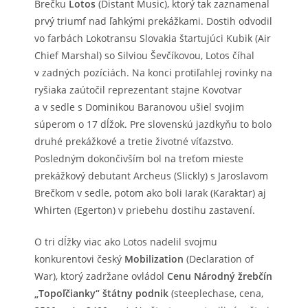
Brečku
Lotos
(Distant Music), ktorý tak zaznamenal
prvý triumf nad ľahkými prekážkami. Dostih odvodil
vo farbách Lokotransu Slovakia štartujúci Kubik (Air
Chief Marshal) so Silviou Ševčíkovou, Lotos číhal
v zadných pozíciách. Na konci protiľahlej rovinky na
ryšiaka zaútočil reprezentant stajne Kovotvar
a v sedle s Dominikou Baranovou ušiel svojim
súperom o 17 dĺžok. Pre slovenskú jazdkyňu to bolo
druhé prekážkové a tretie životné víťazstvo.
Posledným dokončivším bol na treťom mieste
prekážkový debutant Archeus (Slickly) s Jaroslavom
Brečkom v sedle, potom ako boli Iarak (Karaktar) aj
Whirten (Egerton) v priebehu dostihu zastavení.
O tri dĺžky viac ako Lotos nadelil svojmu
konkurentovi český
Mobilization
(Declaration of
War), ktorý zadržane ovládol
Cenu Národný žrebčín
„Topoľčianky“ štátny podnik
(steeplechase, cena,