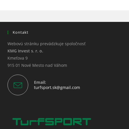
new
new
new
window
window
window
Kontakt
Webovú stránku prevádzkuje spoločnosť
KMG Invest s. r. o.
Kmeťova 9
915 01 Nové Mesto nad Váhom
Email:
Opens
turfsport.sk@gmail.com
in
your
application