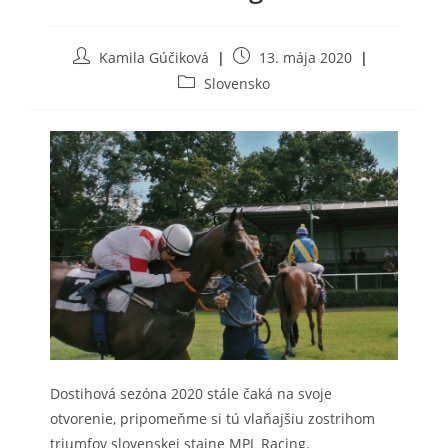
Post
Post
Kamila Gúčiková
13. mája 2020
author:
published:
Post
Slovensko
category:
Dostihová sezóna 2020 stále čaká na svoje
otvorenie, pripomeňme si tú vlaňajšiu zostrihom
triumfov slovenskej stajne MPL Racing.