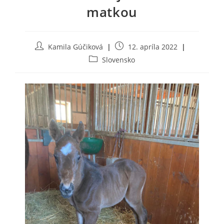
matkou
Post
Post
Kamila Gúčiková
12. apríla 2022
author:
published:
Post
Slovensko
category: