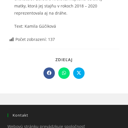
matky, ktorá jej stajňu v rokoch 2018 – 2020
reprezentovala aj na dráhe.
Text: Kamila Gúčiková
Počet zobrazení:
137
SHARE
ZDIEĽAJ
THIS
CONTENT
Opens
Opens
Opens
in
in
in
a
a
a
new
new
new
window
window
window
Kontakt
Webovú stránku prevádzkuje spoločnosť