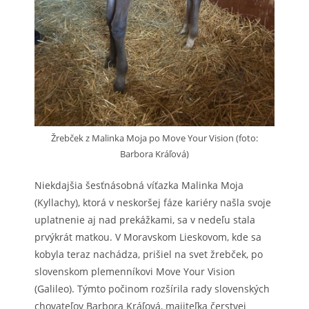
Žrebček z Malinka Moja po Move Your Vision (foto:
Barbora Kráľová)
Niekdajšia šesťnásobná víťazka Malinka Moja
(Kyllachy), ktorá v neskoršej fáze kariéry našla svoje
uplatnenie aj nad prekážkami, sa v nedeľu stala
prvýkrát matkou. V Moravskom Lieskovom, kde sa
kobyla teraz nachádza, prišiel na svet žrebček, po
slovenskom plemenníkovi Move Your Vision
(Galileo). Týmto počinom rozšírila rady slovenských
chovateľov Barbora Kráľová, majiteľka čerstvej