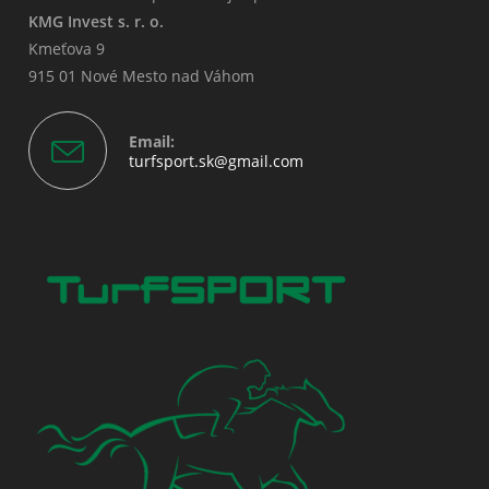
KMG Invest s. r. o.
Kmeťova 9
915 01 Nové Mesto nad Váhom
Email:
Opens
turfsport.sk@gmail.com
in
your
application