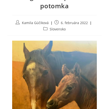
potomka
Post
Post
Kamila Gúčiková
6. februára 2022
author:
published:
Post
Slovensko
category: