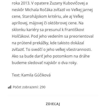
roka 2013. V opatere Zuzany Kubovičovej a
neskôr Michala Ročáka zvíťazil vo Veľkej jarnej
cene, Starohájskom kritériu, ale aj Veľkej
aprílovej, májovej či októbrovej cene. Na
sklonku kariéry sa presunul k Františkovi
Holčákovi. Pod jeho vedením sa preorientoval
na prútené prekážky, kde takisto dokázal
zvíťaziť. To svedčí o jeho veľkej všestrannosti.
Ako sa bude dariť jeho potomkom na dráhe
budeme sledovať najskôr o dva roky.
Text: Kamila Gúčiková
Počet zobrazení:
290
SHARE
ZDIEĽAJ