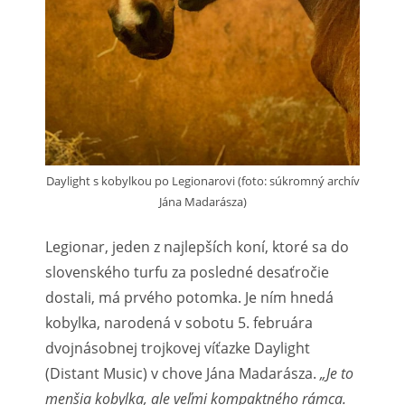
Daylight s kobylkou po Legionarovi (foto: súkromný archív
Jána Madarásza)
Legionar, jeden z najlepších koní, ktoré sa do
slovenského turfu za posledné desaťročie
dostali, má prvého potomka. Je ním hnedá
kobylka, narodená v sobotu 5. februára
dvojnásobnej trojkovej víťazke Daylight
(Distant Music) v chove Jána Madarásza.
„Je to
menšia kobylka, ale veľmi kompaktného rámca.