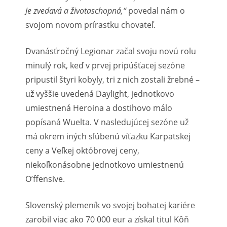
Je zvedavá a životaschopná,“
povedal nám o
svojom novom prírastku chovateľ.
Dvanásťročný Legionar začal svoju novú rolu
minulý rok, keď v prvej pripúšťacej sezóne
pripustil štyri kobyly, tri z nich zostali žrebné –
už vyššie uvedená Daylight, jednotkovo
umiestnená Heroina a dostihovo málo
popísaná Wuelta. V nasledujúcej sezóne už
má okrem iných sľúbenú víťazku Karpatskej
ceny a Veľkej októbrovej ceny,
niekoľkonásobne jednotkovo umiestnenú
O’ffensive.
Slovenský plemeník vo svojej bohatej kariére
zarobil viac ako 70 000 eur a získal titul Kôň