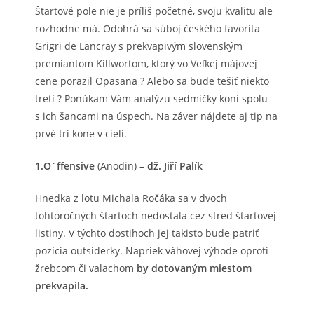
Štartové pole nie je príliš početné, svoju kvalitu ale
rozhodne má. Odohrá sa súboj českého favorita
Grigri de Lancray s prekvapivým slovenským
premiantom Killwortom, ktorý vo Veľkej májovej
cene porazil Opasana ? Alebo sa bude tešiť niekto
tretí ? Ponúkam Vám analýzu sedmičky koní spolu
s ich šancami na úspech. Na záver nájdete aj tip na
prvé tri kone v cieli.
1.O´ffensive
(Anodin) –
dž. Jiří Palík
Hnedka z lotu Michala Ročáka sa v dvoch
tohtoročných štartoch nedostala cez stred štartovej
listiny. V týchto dostihoch jej takisto bude patriť
pozícia outsiderky. Napriek váhovej výhode oproti
žrebcom či valachom
by dotovaným miestom
prekvapila.