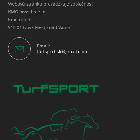
Webovú stránku prevádzkuje spoločnosť
KMG Invest s. r. o.
Kmeťova 9
915 01 Nové Mesto nad Váhom
Email:
Opens
turfsport.sk@gmail.com
in
your
application