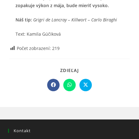
zopakuje výkon z mája, bude mieriť vysoko.
Náš tip:
Grigri de Lancray – Killwort – Carlo Biraghi
Text: Kamila Gúčiková
Počet zobrazení:
219
SHARE
ZDIEĽAJ
THIS
CONTENT
Opens
Opens
Opens
in
in
in
a
a
a
new
new
new
window
window
window
Kontakt