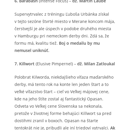
6. Barabash
(Intense Focus) –
dž. Martin Laube
Supervytrvalec z tréningu Ľuboša Urbánka získal
v tejto sezóne štvrté miesto v Merane koncom mája,
čerstvejší je ale úspech v podobe druhého miesta
v Hamburgu pri nemeckom derby dni. Zdá sa, že
formu má, kvalitu tiež.
Boj o medailu by mu
nemusel uniknúť.
7. Killwort
(Elusive Pimpernel) –
dž. Milan Zatloukal
Polobrat Kilworda, niekdajšieho víťaza maďarského
derby, má tento rok na konte len jeden štart a to
veľké víťazstvo štart – cieľ vo Veľkej májovej cene,
kde na jeho štíte zostal aj fantastický Opasan.
Odveta vo Veľkej cene Slovenska sa nekonala,
pretože v životnej forme behajúci Killwort sa pred
dostihmi zranil v boxoch. Opasan na štarte
tentokrát nie je, pribudli ale iní triedoví vytrvalci.
Ak