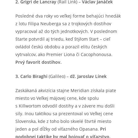
2. Grigri de Lancray
(Rail Link) –
Václav Janáček
Posledné dva roky vo veľkej forme behajúci hnedák
z lotu Filipa Neuberga sa z trojkových dostihov
vypracoval až do tých jednotkových. V poslednom
štarte potvrdil aj triedu, keď štýlom štart – cieľ
ovládol českú obdobu a porazil elitu českých
vytrvalcov, ako Premier Liona či Cacophonousa.
Prvý favorit dostihov.
3. Carlo Biraghi
(Galileo) –
dž. Jaroslav Línek
Zaskákaná akvizícia stajne Meridian získala piate
miesto vo Veľkej májovej cene, kde spolu
s Killwortom odvodil dostihy a v závere mu došli
sily. Inou taktikou sa prezentoval vo Veľkej cene
Slovenska, kde z toho bolo skvelé štvrté miesto
jeden a pol dĺžky od víťazného Opasana.
Pri
podobnej taktike by mal bojovať o víťazstvo.