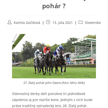
pohár ?
Post
Post
Post
Kamila Gúčiková
13. júla 2021
Slovensko
author:
published:
category:
27. Zlatý pohár John Deere (foto: Miro Abík)
Slávnostný derby deň ponúkne tri jednotkové
zápolenia aj pre staršie kone. Jedným z nich bude
práve tradičný vytrvalecký test, 28. Zlatý pohár.