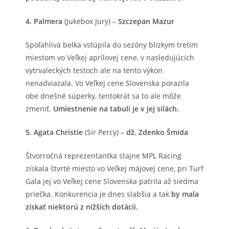
4. Palmera
(Jukebox Jury) –
Szczepan Mazur
Spoľahlivá belka vstúpila do sezóny blízkym tretím
miestom vo Veľkej aprílovej cene, v nasledujúcich
vytrvaleckých testoch ale na tento výkon
nenadviazala. Vo Veľkej cene Slovenska porazila
obe dnešné súperky, tentokrát sa to ale môže
zmeniť.
Umiestnenie na tabuli je v jej silách.
5. Agata Christie
(Sir Percy) –
dž. Zdenko Šmida
Štvorročná reprezentantka stajne MPL Racing
získala štvrté miesto vo Veľkej májovej cene, pri Turf
Gala jej vo Veľkej cene Slovenska patrila až siedma
priečka. Konkurencia je dnes slabšia a tak
by mala
získať niektorú z nižších dotácii.