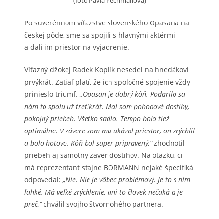
(foto Pavla Pechmanová)
Po suverénnom víťazstve slovenského Opasana na
českej pôde, sme sa spojili s hlavnými aktérmi
a dali im priestor na vyjadrenie.
Víťazný džokej Radek Koplík nesedel na hnedákovi
prvýkrát. Zatiaľ platí, že ich spoločné spojenie vždy
prinieslo triumf.
„Opasan je dobrý kôň. Podarilo sa
nám to spolu už tretíkrát. Mal som pohodové dostihy,
pokojný priebeh. Všetko sadlo. Tempo bolo tiež
optimálne. V závere som mu ukázal priestor, on zrýchlil
a bolo hotovo. Kôň bol super pripravený,“
zhodnotil
priebeh aj samotný záver dostihov. Na otázku, či
má reprezentant stajne BORMANN nejaké špecifiká
odpovedal:
„Nie. Nie je vôbec problémový. Je to s ním
ľahké. Má veľké zrýchlenie, ani to človek nečaká a je
preč,“
chválil svojho štvornohého partnera.