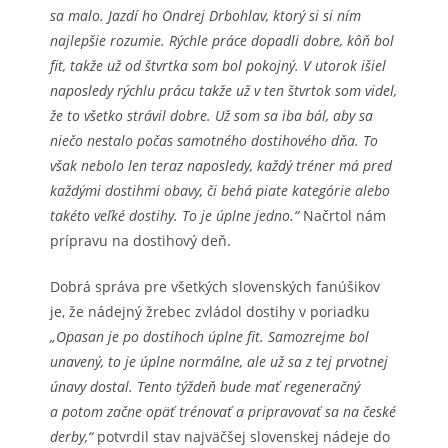
sa malo. Jazdí ho Ondrej Drbohlav, ktorý si si ním
najlepšie rozumie. Rýchle práce dopadli dobre, kôň bol
fit, takže už od štvrtka som bol pokojný. V utorok išiel
naposledy rýchlu prácu takže už v ten štvrtok som videl,
že to všetko strávil dobre. Už som sa iba bál, aby sa
niečo nestalo počas samotného dostihového dňa. To
však nebolo len teraz naposledy, každý tréner má pred
každými dostihmi obavy, či behá piate kategórie alebo
takéto veľké dostihy. To je úplne jedno.“
Načrtol nám
prípravu na dostihový deň.
Dobrá správa pre všetkých slovenských fanúšikov
je, že nádejný žrebec zvládol dostihy v poriadku
„Opasan je po dostihoch úplne fit. Samozrejme bol
unavený, to je úplne normálne, ale už sa z tej prvotnej
únavy dostal. Tento týždeň bude mať regeneračný
a potom začne opäť trénovať a pripravovať sa na české
derby,“
potvrdil stav najväčšej slovenskej nádeje do