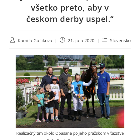
všetko preto, aby v
českom derby uspel.“
Post
Post
Post
Kamila Gúčiková
21. júla 2020
Slovensko
author:
published:
category:
Realizačný tím okolo Opasana po jeho pražskom víťazstve