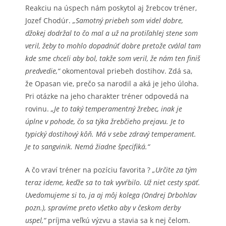
Reakciu na úspech nám poskytol aj žrebcov tréner,
Jozef Chodúr.
„Samotný priebeh som videl dobre,
džokej dodržal to čo mal a už na protiľahlej stene som
veril, žeby to mohlo dopadnúť dobre pretože cválal tam
kde sme chceli aby bol, takže som veril, že nám ten finiš
predvedie,“
okomentoval priebeh dostihov. Zdá sa,
že Opasan vie, prečo sa narodil a aká je jeho úloha.
Pri otázke na jeho charakter tréner odpovedá na
rovinu.
„Je to taký temperamentný žrebec, inak je
úplne v pohode, čo sa týka žrebčieho prejavu. Je to
typický dostihový kôň. Má v sebe zdravý temperament.
Je to sangvinik. Nemá žiadne špecifiká.“
A čo vraví tréner na pozíciu favorita ?
„Určite za tým
teraz ideme, keďže sa to tak vyvŕbilo. Už niet cesty späť.
Uvedomujeme si to, ja aj môj kolega (Ondrej Drbohlav
pozn.), spravíme preto všetko aby v českom derby
uspel,“
príjma veľkú výzvu a stavia sa k nej čelom.