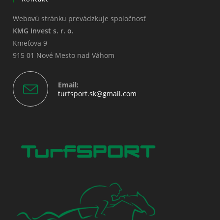
Webovú stránku prevádzkuje spoločnosť
KMG Invest s. r. o.
Kmeťova 9
915 01 Nové Mesto nad Váhom
Email:
Opens
turfsport.sk@gmail.com
in
your
application