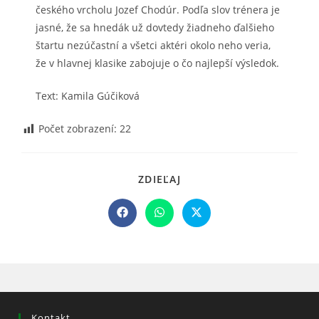
českého vrcholu Jozef Chodúr. Podľa slov trénera je
jasné, že sa hnedák už dovtedy žiadneho ďalšieho
štartu nezúčastní a všetci aktéri okolo neho veria,
že v hlavnej klasike zabojuje o čo najlepší výsledok.
Text: Kamila Gúčiková
Počet zobrazení:
22
SHARE
ZDIEĽAJ
THIS
CONTENT
Opens
Opens
Opens
in
in
in
a
a
a
new
new
new
window
window
window
Kontakt