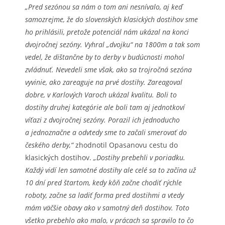
„Pred sezónou sa nám o tom ani nesnívalo, aj keď
samozrejme, že do slovenských klasických dostihov sme
ho prihlásili, pretože potenciál nám ukázal na konci
dvojročnej sezóny. Vyhral „dvojku“ na 1800m a tak som
vedel, že dištančne by to derby v budúcnosti mohol
zvládnuť. Nevedeli sme však, ako sa trojročná sezóna
vyvinie, ako zareaguje na prvé dostihy. Zareagoval
dobre, v Karlových Varoch ukázal kvalitu. Boli to
dostihy druhej kategórie ale boli tam aj jednotkoví
víťazi z dvojročnej sezóny. Porazil ich jednoducho
a jednoznačne a odvtedy sme to začali smerovať do
českého derby,“
zhodnotil Opasanovu cestu do
klasických dostihov.
„Dostihy prebehli v poriadku.
Každý vidí len samotné dostihy ale celé sa to začína už
10 dní pred štartom, kedy kôň začne chodiť rýchle
roboty, začne sa ladiť forma pred dostihmi a vtedy
mám väčšie obavy ako v samotný deň dostihov. Toto
všetko prebehlo ako malo, v prácach sa spravilo to čo