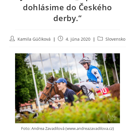
dohlásime do Českého
derby.“
Post
Post
Post
Kamila Gúčiková
4. júna 2020
Slovensko
author:
published:
category:
Foto: Andrea Zavadilová (www.andreazavadilova.cz)