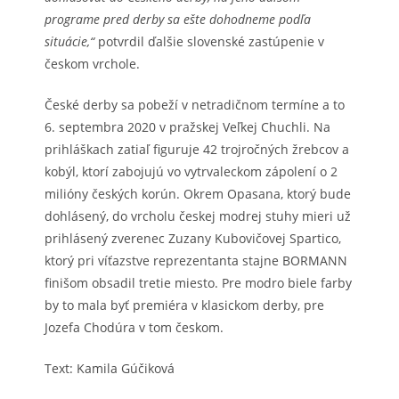
programe pred derby sa ešte dohodneme podľa
situácie,“
potvrdil ďalšie slovenské zastúpenie v
českom vrchole.
České derby sa pobeží v netradičnom termíne a to
6. septembra 2020 v pražskej Veľkej Chuchli. Na
prihláškach zatiaľ figuruje 42 trojročných žrebcov a
kobýl, ktorí zabojujú vo vytrvaleckom zápolení o 2
milióny českých korún. Okrem Opasana, ktorý bude
dohlásený, do vrcholu českej modrej stuhy mieri už
prihlásený zverenec Zuzany Kubovičovej Spartico,
ktorý pri víťazstve reprezentanta stajne BORMANN
finišom obsadil tretie miesto. Pre modro biele farby
by to mala byť premiéra v klasickom derby, pre
Jozefa Chodúra v tom českom.
Text: Kamila Gúčiková