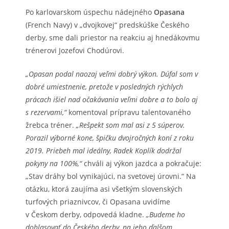
Po karlovarskom úspechu nádejného
Opasana
(French Navy) v „dvojkovej“ predskúške Českého
derby, sme dali priestor na reakciu aj hnedákovmu
trénerovi Jozefovi Chodúrovi.
„Opasan podal naozaj veľmi dobrý výkon. Dúfal som v
dobré umiestnenie, pretože v posledných rýchlych
prácach išiel nad očakávania veľmi dobre a to bolo aj
s rezervami,“
komentoval prípravu talentovaného
žrebca tréner.
„Rešpekt som mal asi z 5 súperov.
Porazil výborné kone, špičku dvojročných koní z roku
2019. Priebeh mal ideálny, Radek Koplík dodržal
pokyny na 100%,“
chváli aj výkon jazdca a pokračuje:
„Stav dráhy bol vynikajúci, na svetovej úrovni.“ Na
otázku, ktorá zaujíma asi všetkým slovenských
turfových priaznivcov, či Opasana uvidíme
v Českom derby, odpovedá kladne.
„Budeme ho
dohlasovať do Českého derby, na jeho ďalšom