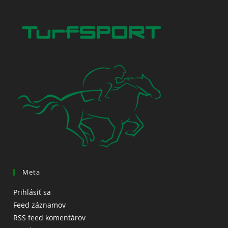
Meta
Prihlásiť sa
Feed záznamov
RSS feed komentárov