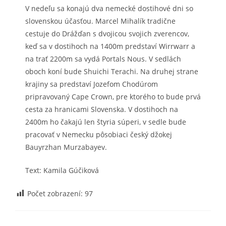
V nedeľu sa konajú dva nemecké dostihové dni so
slovenskou účasťou. Marcel Mihalík tradične
cestuje do Drážďan s dvojicou svojich zverencov,
keď sa v dostihoch na 1400m predstaví Wirrwarr a
na trať 2200m sa vydá Portals Nous. V sedlách
oboch koní bude Shuichi Terachi. Na druhej strane
krajiny sa predstaví Jozefom Chodúrom
pripravovaný Cape Crown, pre ktorého to bude prvá
cesta za hranicami Slovenska. V dostihoch na
2400m ho čakajú len štyria súperi, v sedle bude
pracovať v Nemecku pôsobiaci český džokej
Bauyrzhan Murzabayev.
Text: Kamila Gúčiková
Počet zobrazení:
97