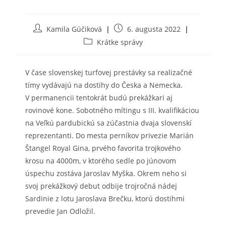
Post
Post
Kamila Gúčiková
6. augusta 2022
author:
published:
Post
Krátke správy
category:
V čase slovenskej turfovej prestávky sa realizačné
tímy vydávajú na dostihy do Česka a Nemecka.
V permanencii tentokrát budú prekážkari aj
rovinové kone. Sobotného mítingu s III. kvalifikáciou
na Veľkú pardubickú sa zúčastnia dvaja slovenskí
reprezentanti. Do mesta perníkov privezie Marián
Štangel Royal Gina, prvého favorita trojkového
krosu na 4000m, v ktorého sedle po júnovom
úspechu zostáva Jaroslav Myška. Okrem neho si
svoj prekážkový debut odbije trojročná nádej
Sardinie z lotu Jaroslava Brečku, ktorú dostihmi
prevedie Jan Odložil.