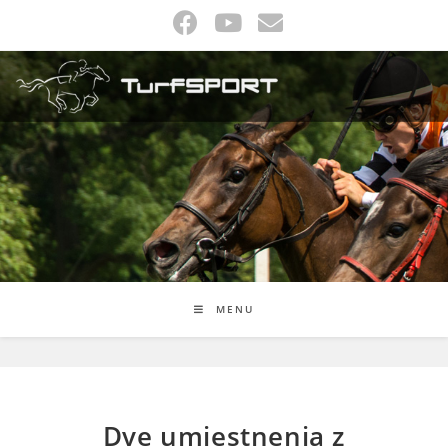
Skip
to
content
MENU
Dve umiestnenia z