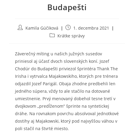
Budapešti
Post
Post
Kamila Gúčiková
1. decembra 2021
author:
published:
Post
Krátke správy
category:
Záverečný míting u našich južných susedov
priniesol aj účasť dvoch slovenských koní. Jozef
Chodúr do Budapešti priviezol šprintéra Thank The
Irisha i vytrvalca Majakowskiho, ktorých pre trénera
odjazdil Jozef Parigál. Obaja zhodne predbehli len
jedného súpera, vždy to ale stačilo na dotované
umiestnenie. Prvý menovaný dobehol tesne tretí v
dvojkovom „predĺženom“ šprinte na syntetickej
dráhe. Na rovnakom povrchu absolvoval jednotkové
dostihy aj Majakowski, ktorý pod najvyššou váhou v
poli stačil na štvrté miesto.