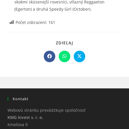
skokmi skúsenejší rovesníci, víťazný Reggaeton
(Egerton) a druhá Speedy Girl (October).
Počet zobrazení:
161
SHARE
ZDIEĽAJ
THIS
CONTENT
Opens
Opens
Opens
in
in
in
a
a
a
new
new
new
window
window
window
Kontakt
Webovú stránku prevádzkuje spoločnosť
KMG Invest s. r. o.
Kmeťova 9