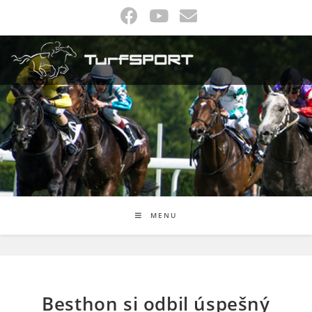
Skip
to
content
MENU
Besthon si odbil úspešný