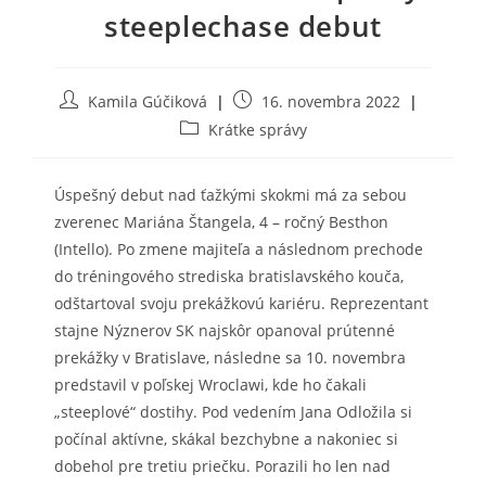
steeplechase debut
Post
Post
Kamila Gúčiková
16. novembra 2022
author:
published:
Post
Krátke správy
category:
Úspešný debut nad ťažkými skokmi má za sebou
zverenec Mariána Štangela, 4 – ročný Besthon
(Intello). Po zmene majiteľa a následnom prechode
do tréningového strediska bratislavského kouča,
odštartoval svoju prekážkovú kariéru. Reprezentant
stajne Nýznerov SK najskôr opanoval prútenné
prekážky v Bratislave, následne sa 10. novembra
predstavil v poľskej Wroclawi, kde ho čakali
„steeplové“ dostihy. Pod vedením Jana Odložila si
počínal aktívne, skákal bezchybne a nakoniec si
dobehol pre tretiu priečku. Porazili ho len nad