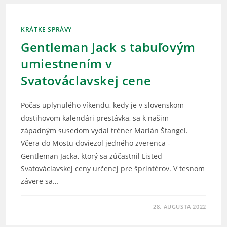
KRÁTKE SPRÁVY
Gentleman Jack s tabuľovým
umiestnením v
Svatováclavskej cene
Počas uplynulého víkendu, kedy je v slovenskom
dostihovom kalendári prestávka, sa k našim
západným susedom vydal tréner Marián Štangel.
Včera do Mostu doviezol jedného zverenca -
Gentleman Jacka, ktorý sa zúčastnil Listed
Svatováclavskej ceny určenej pre šprintérov. V tesnom
závere sa…
28. AUGUSTA 2022