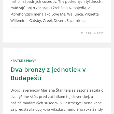
našich západných susedov. Tí v posledných týždňoch
zvádzajú boj o záchranu žrebčína Napajedla, z
ktorého vzišli mená ako Love Me, Wellunca, Vignetta,
Willemine, Gatsby, Greek Desert, Sacamiro…
22. APRÍLA 2023
KRÁTKE SPRÁVY
Dva bronzy z jednotiek v
Budapešti
Dvojici zverencov Mariána Štangela sa sezóna začala o
dva týždne skôr, pred začiatkom tej slovenskej, u
našich maďarských susedov. V Pestmegyei hendikepe
sa predstavila dvojková víťazka z minulého roka Sandy