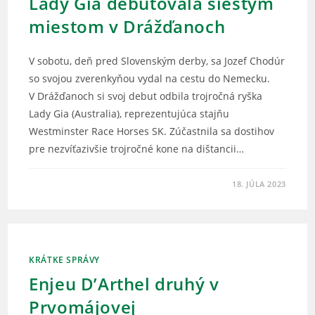
Lady Gia debutovala šiestym
miestom v Drážďanoch
V sobotu, deň pred Slovenským derby, sa Jozef Chodúr
so svojou zverenkyňou vydal na cestu do Nemecku.
V Drážďanoch si svoj debut odbila trojročná ryška
Lady Gia (Australia), reprezentujúca stajňu
Westminster Race Horses SK. Zúčastnila sa dostihov
pre nezvíťazivšie trojročné kone na dištancii…
18. JÚLA 2023
KRÁTKE SPRÁVY
Enjeu D’Arthel druhý v
Prvomájovej