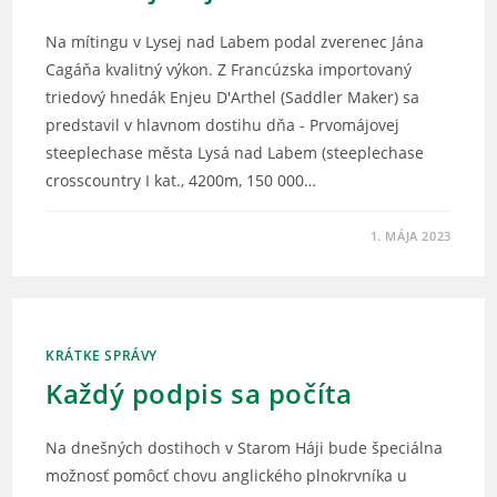
Na mítingu v Lysej nad Labem podal zverenec Jána
Cagáňa kvalitný výkon. Z Francúzska importovaný
triedový hnedák Enjeu D'Arthel (Saddler Maker) sa
predstavil v hlavnom dostihu dňa - Prvomájovej
steeplechase města Lysá nad Labem (steeplechase
crosscountry I kat., 4200m, 150 000…
1. MÁJA 2023
KRÁTKE SPRÁVY
Každý podpis sa počíta
Na dnešných dostihoch v Starom Háji bude špeciálna
možnosť pomôcť chovu anglického plnokrvníka u